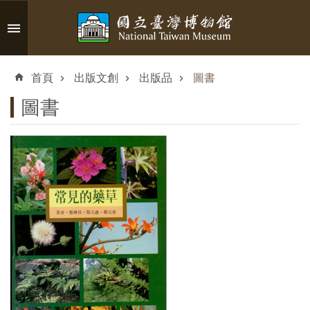
跳到主要內容區塊
進
階
首頁
出版文創
出版品
圖書
搜
尋
圖書
認
識
臺
博
參
觀
資