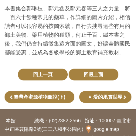
創
本書集合鄭琳枝、鄭元鑫及鄭元春等三人之力量，將
一百六十餘種常見的藥草，作詳細的圖片介紹，相信
典
讀者可以很容易的按圖索驥，自行去搜尋這些有用的
藏
鄉土美物。藥用植物的種類，何止千百，繼本書之
研
後，我們仍會持續徵集這方面的圖文，好讓全體國民
究
都能受惠，並成為各級學校的鄉土教育補充教材。
便
回上一頁
回最上面
民
服
務
臺灣產蜜源植物圖說(下)
可愛的果實世界
政
本館
總機：(02)2382-2566
館址：100007 臺北市
府
中正區襄陽路2號(二二八和平公園內)
google map
公