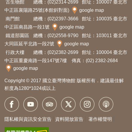
古生物館
總機：(02)2314-2699
館址：100007 臺北市
開
中正區襄陽路25號(本館斜對面)
google map
資
南門館
總機：(02)2397-3666
館址：100035 臺北市
訊
中正區南昌路一段1號
google map
鐵道部園區
總機：(02)2558-9790
館址：103011 臺北市
隱
大同區延平北路一段2號
google map
私
行政大樓
總機：(02)2382-2699
館址：100004 臺北市
權
中正區重慶南路一段147號7樓 傳真：(02) 2382-2684
與
google map
資
Copyright © 2017 國立臺灣博物館 版權所有．建議最佳解
訊
析度為1280*1024或以上
安
全
宣
告
隱私權與資訊安全宣告
資料開放宣告
著作權聲明
資