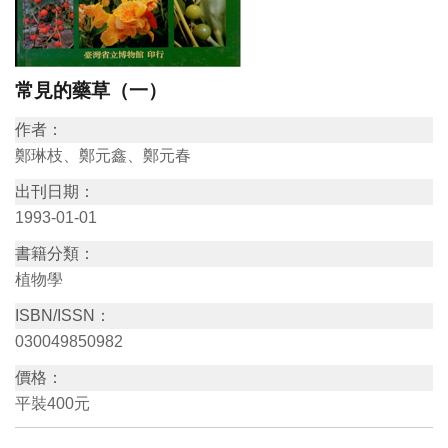
訊
展
常見的藥草（一）
覽
作者：
資
鄭琳枝、鄭元鑫、鄭元春
訊
出刊日期：
1993-01-01
教
書籍分類：
育
植物學
活
ISBN/ISSN：
動
030049850982
價格：
出
平裝400元
版
文