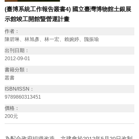
訊
(臺博系統工作報告叢書4) 國立臺灣博物館土銀展
示館竣工開館暨營運計畫
展
作者：
覽
陳碧琳、林旭彥、林一宏、賴婉婷、隗振瑜
資
出刊日期：
訊
2012-09-01
書籍分類：
教
叢書
育
ISBN/ISSN：
活
9789860313451
動
價格：
200元
出
版
文
為配合政府組織改造，文建會於2012年5月20日改制