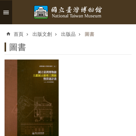
跳到主要內容區塊
進
階
首頁
出版文創
出版品
圖書
搜
尋
圖書
認
識
臺
博
參
觀
資