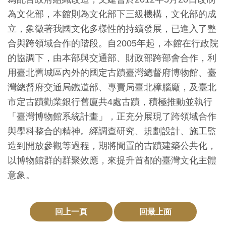
創
為文化部，本館則為文化部下三級機構，文化部的成
立，象徵著我國文化多樣性的持續發展，已進入了整
典
合與跨領域合作的階段。自2005年起，本館在行政院
藏
的協調下，由本部與交通部、財政部跨部會合作，利
研
用臺北舊城區內外的國定古蹟臺灣總督府博物館、臺
究
灣總督府交通局鐵道部、專賣局臺北樟腦廠，及臺北
市定古蹟勸業銀行舊廈共4處古蹟，積極推動並執行
便
「臺灣博物館系統計畫」，正充分展現了跨領域合作
民
與學科整合的精神。經調查研究、規劃設計、施工監
服
造到開放參觀等過程，期將閒置的古蹟建築公共化，
務
以博物館群的群聚效應，來提升首都的臺灣文化主體
意象。
政
府
回上一頁
回最上面
公