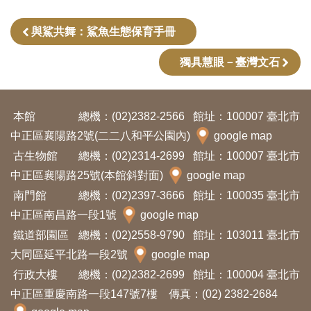
開
資
與鯊共舞：鯊魚生態保育手冊
訊
獨具慧眼－臺灣文石
隱
私
本館
總機：(02)2382-2566
館址：100007 臺北市
權
中正區襄陽路2號(二二八和平公園內)
google map
與
古生物館
總機：(02)2314-2699
館址：100007 臺北市
資
中正區襄陽路25號(本館斜對面)
google map
訊
南門館
總機：(02)2397-3666
館址：100035 臺北市
安
中正區南昌路一段1號
google map
全
鐵道部園區
總機：(02)2558-9790
館址：103011 臺北市
宣
大同區延平北路一段2號
google map
告
行政大樓
總機：(02)2382-2699
館址：100004 臺北市
中正區重慶南路一段147號7樓 傳真：(02) 2382-2684
資