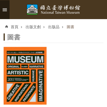
跳到主要內容區塊
進
階
首頁
出版文創
出版品
圖書
搜
尋
圖書
認
識
臺
博
參
觀
資