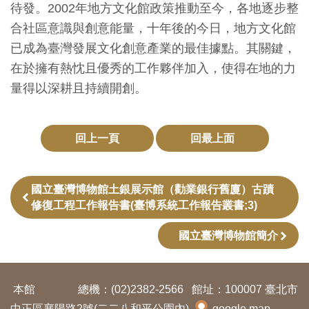
待發。2002年地方文化館政策推動至今，各地逐步整
創
合社區意識與創意能量，十年後的今日，地方文化館
已成為臺灣發展文化創意產業的最佳據點。其關鍵，
典
在於擁有熱忱且優秀的工作夥伴加入，使得在地的力
藏
量得以深耕且持續開創。
研
究
回上一頁
回最上面
便
民
國立臺灣博物館土銀展示館（勸業銀行舊廈）古蹟
服
修復工程工作報告書(臺博系統工作報告叢書;3)
務
國立臺灣博物館簡介
政
府
本館
總機：(02)2382-2566
館址：100007 臺北市
公
中正區襄陽路2號(二二八和平公園內)
google map