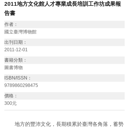
2011地方文化館人才專業成長培訓工作坊成果報
訊
告書
作者：
展
國立臺灣博物館
覽
資
出刊日期：
2011-12-01
訊
書籍分類：
教
圖書博物
育
ISBN/ISSN：
活
9789860298475
動
價格：
300元
出
版
地方的豐沛文化，長期積累於臺灣各角落，蓄勢
文