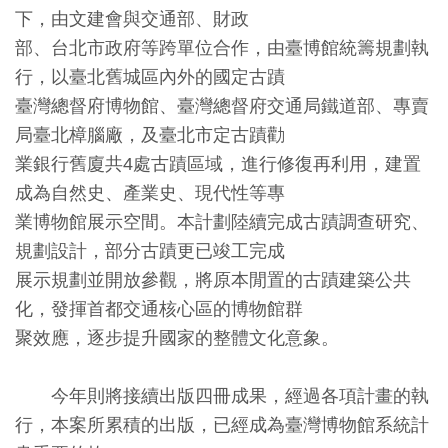
下，由文建會與交通部、財政
創
部、台北市政府等跨單位合作，由臺博館統籌規劃執
行，以臺北舊城區內外的國定古蹟
典
臺灣總督府博物館、臺灣總督府交通局鐵道部、專賣
藏
局臺北樟腦廠，及臺北市定古蹟勸
研
業銀行舊廈共4處古蹟區域，進行修復再利用，建置
究
成為自然史、產業史、現代性等專
業博物館展示空間。本計劃陸續完成古蹟調查研究、
便
規劃設計，部分古蹟更已竣工完成
民
展示規劃並開放參觀，將原本閒置的古蹟建築公共
服
化，發揮首都交通核心區的博物館群
務
聚效應，逐步提升國家的整體文化意象。
政
今年則將接續出版四冊成果，經過各項計畫的執
府
行，本案所累積的出版，已經成為臺灣博物館系統計
公