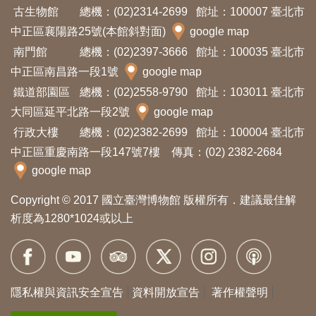
古生物館
總機：(02)2314-2699
館址：100007 臺北市
料
中正區襄陽路25號(本館斜對面)
google map
開
南門館
總機：(02)2397-3666
館址：100035 臺北市
放
中正區南昌路一段1號
google map
宣
鐵道部園區
總機：(02)2558-9790
館址：103011 臺北市
告
大同區延平北路一段2號
google map
行政大樓
總機：(02)2382-2699
館址：100004 臺北市
著
中正區重慶南路一段147號7樓 傳真：(02) 2382-2684
作
google map
權
聲
Copyright © 2017 國立臺灣博物館 版權所有．建議最佳解
析度為1280*1024或以上
明
回
首
隱私權與資訊安全宣告
資料開放宣告
著作權聲明
頁