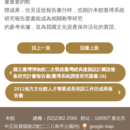
畫重要的軟
開
體成果，欣見這批報告書付梓，也期許本館臺博系統
資
研究報告叢書能成為相關教學研究
訊
的參考依據，並為我國文化資產保存活化的實證。
隱
私
回上一頁
回最上面
權
與
國立臺灣博物館二次戰後臺灣經典建築設計圖說徵
資
集研究計畫報告書(臺博系統調查研究叢書;16)
訊
安
2011地方文化館人才專業成長培訓工作坊成果報
告書
全
宣
告
本館
總機：(02)2382-2566
館址：100007 臺北市
中正區襄陽路2號(二二八和平公園內)
google map
資