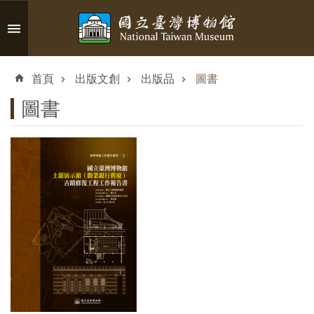
跳到主要內容區塊
進
階
首頁
出版文創
出版品
圖書
搜
尋
圖書
認
識
臺
博
參
觀
資