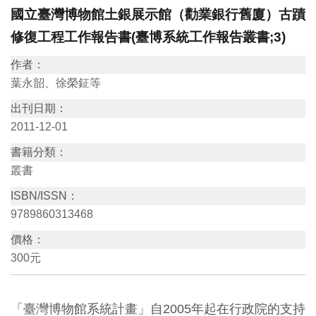
國立臺灣博物館土銀展示館（勸業銀行舊廈）古蹟
訊
修復工程工作報告書(臺博系統工作報告叢書;3)
展
作者：
覽
葉永韶、徐榮鉦等
資
出刊日期：
訊
2011-12-01
書籍分類：
教
叢書
育
ISBN/ISSN：
活
9789860313468
動
價格：
300元
出
版
「臺灣博物館系統計畫」自2005年起在行政院的支持
文