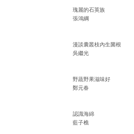
瑰麗的石英族
張鴻綱
漫談囊叢枝內生菌根
吳繼光
野蔬野果滋味好
鄭元春
認識海綿
藍子樵