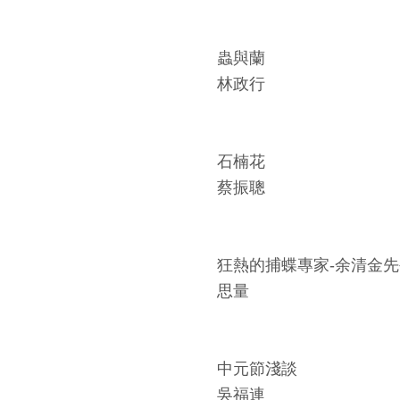
蟲與蘭
林政行
石楠花
蔡振聰
狂熱的捕蝶專家-余清金先
思量
中元節淺談
吳福連