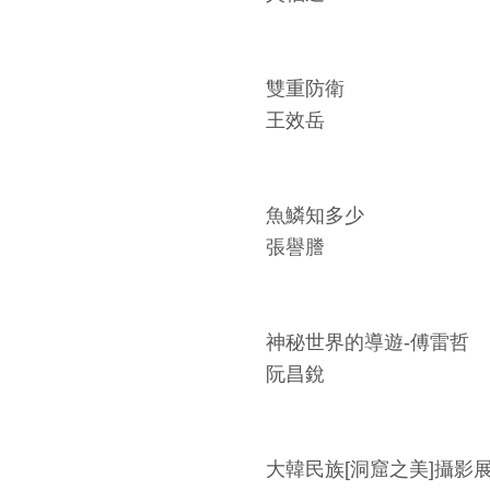
雙重防衛
王效岳
魚鱗知多少
張譽謄
神秘世界的導遊-傅雷哲
阮昌銳
大韓民族[洞窟之美]攝影