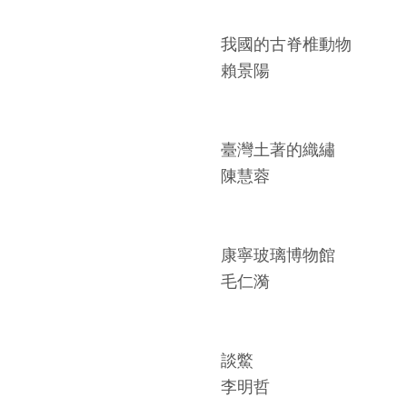
我國的古脊椎動物
賴景陽
臺灣土著的織繡
陳慧蓉
康寧玻璃博物館
毛仁漪
談鱉
李明哲