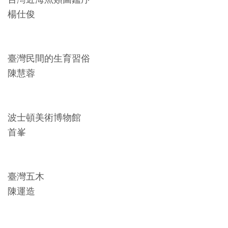
創
楊仕俊
典
藏
臺灣民間的生育習俗
研
陳慧蓉
究
便
波士頓美術博物館
民
首峯
服
務
臺灣五木
政
陳運造
府
公