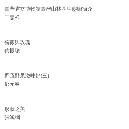
料
臺灣省立博物館臺灣山林區生態櫥簡介
開
王嘉祥
放
宣
告
薔薇與玫瑰
蔡振聰
著
作
權
野蔬野果滋味好(三)
聲
鄭元春
明
回
形狀之美
首
張鴻綱
頁