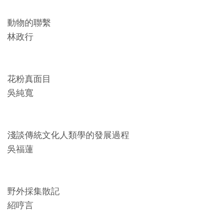
友
動物的聯繫
善
林政行
措
施
服
花粉真面目
務
吳純寬
網
站
淺談傳統文化人類學的發展過程
導
吳福蓮
覽
En
日
野外採集散記
glis
本
h
語
紹哼言