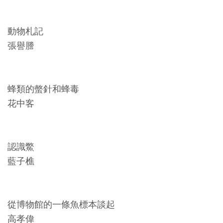
Ba
ha
sa
Ind
Tiế
動物札記
on
ng
esi
Việ
張譽謄
a
t
蜂類的螫針和蜂毒
花中客
認識鱉
藍子樵
從博物館的一條魚標本談起
高孝偉