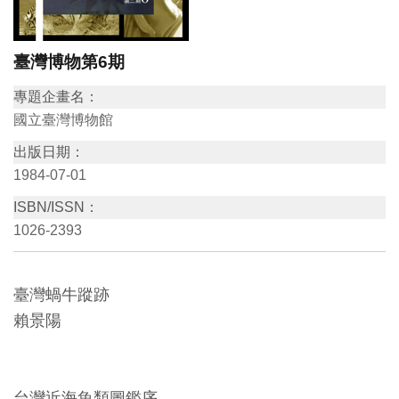
訊
臺灣博物第6期
展
專題企畫名：
覽
國立臺灣博物館
資
出版日期：
訊
1984-07-01
ISBN/ISSN：
教
1026-2393
育
活
動
臺灣蝸牛蹤跡
賴景陽
出
版
文
台灣近海魚類圖鑑序