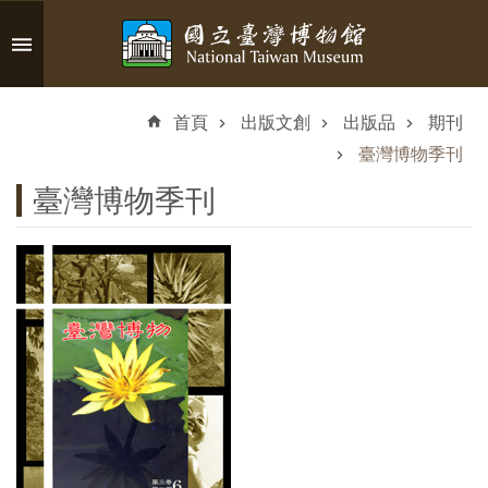
跳到主要內容區塊
進
階
首頁
出版文創
出版品
期刊
搜
尋
臺灣博物季刊
臺灣博物季刊
認
識
臺
博
參
觀
資