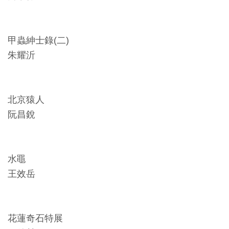
甲蟲紳士錄(二)
朱耀沂
北京猿人
阮昌銳
水黽
王效岳
花蓮奇石特展