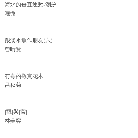
開
海水的垂直運動-潮汐
資
曦微
訊
跟淡水魚作朋友(六)
隱
曾晴賢
私
權
與
有毒的觀賞花木
資
呂秋菊
訊
安
全
[觀]與[官]
宣
林美容
告
資