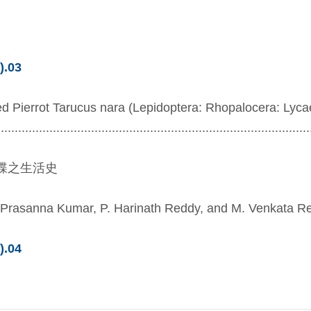
).03
ed Pierrot Tarucus nara (Lepidoptera: Rhopalocera: Lyca
....................................................................................
蝶之生活史
 Prasanna Kumar, P. Harinath Reddy, and M. Venkata R
).04