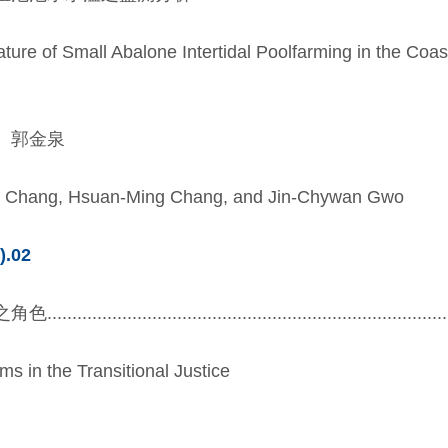
ure of Small Abalone Intertidal Poolfarming in the Coas
、郭金泉
 Chang, Hsuan-Ming Chang, and Jin-Chywan Gwo
).02
.................................................................
s in the Transitional Justice