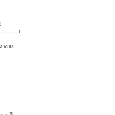
域
...............1
and its
.....29