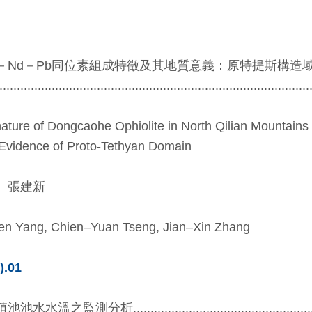
－Nd－Pb同位素組成特徵及其地質意義：原特提斯構造
....................................................................................
ure of Dongcaohe Ophiolite in North Qilian Mountains 
n Evidence of Proto-Tethyan Domain
、張建新
en Yang, Chien–Yuan Tseng, Jian–Xin Zhang
).01
....................................................