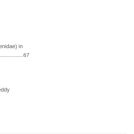
enidae) in
.................67
eddy