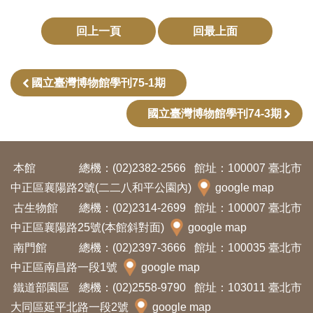
友
回上一頁
回最上面
善
措
國立臺灣博物館學刊75-1期
施
服
國立臺灣博物館學刊74-3期
務
網
本館
總機：(02)2382-2566
館址：100007 臺北市
站
中正區襄陽路2號(二二八和平公園內)
google map
導
古生物館
總機：(02)2314-2699
館址：100007 臺北市
覽
中正區襄陽路25號(本館斜對面)
google map
南門館
總機：(02)2397-3666
館址：100035 臺北市
En
日
中正區南昌路一段1號
google map
glis
本
鐵道部園區
總機：(02)2558-9790
館址：103011 臺北市
h
語
大同區延平北路一段2號
google map