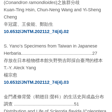
(
Conandron ramondioides
)
之族群分歧
開
Kuan-Ting Hsin, Chun-Neng Wang and Yi-Sheng
資
Cheng
訊
辛冠霆
、
王俊能
、
鄭貽生
10.6532/JNTM.202112_74(4).02
隱
私
S. Yano
’
s Specimens from Taiwan in Japanese
權
Herbaria.........................................................27
與
存放在日本植物標本館矢野勢吉郎採自臺灣的標本
資
T.-Y. Aleck Yang
訊
楊宗愈
安
10.6532/JNTM.202112_74(4).03
全
宣
金門產條背螢
（
鞘翅目
:
螢科
）
的生活史與成蟲分布
告
調查
................................................51
Distribution and Life of
Sclerotia flavida
(Coleoptera,
資