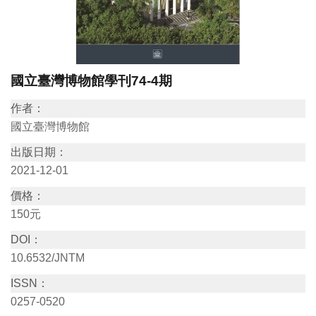
訊
展
國立臺灣博物館學刊74-4期
覽
資
作者：
訊
國立臺灣博物館
出版日期：
教
2021-12-01
育
價格：
活
150元
動
DOI：
10.6532/JNTM
出
ISSN：
版
0257-0520
文