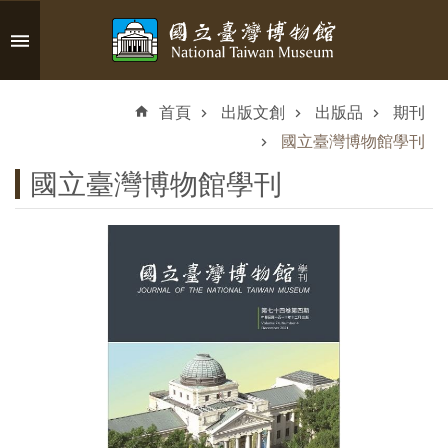
跳到主要內容區塊
進
階
首頁
出版文創
出版品
期刊
搜
尋
國立臺灣博物館學刊
國立臺灣博物館學刊
認
識
臺
博
參
觀
資