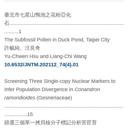
創
臺北市七星山鴨池之花粉亞化
石
................................................................................
典
..........1
藏
The Subfossil Pollen in Duck Pond, Taipei City
研
許毓純
、
汪良奇
究
Yu-Chwen Hsu and Liang-Chi Wang
10.6532/JNTM.202112_74(4).01
便
民
Screening Three Single-copy Nuclear Markers to
服
Infer Population Divergence in
Conandron
務
ramondioides
(Gesneriaceae)
...................................................................................
政
................15
府
篩選三個單一拷貝核分子標記分析苦苣苔
公