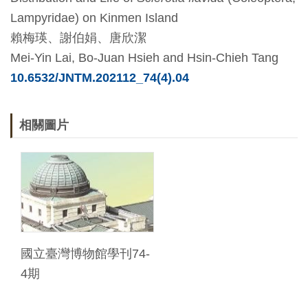
Lampyridae) on Kinmen Island
料
賴梅瑛
、
謝伯娟
、
唐欣潔
開
Mei-Yin Lai, Bo-Juan Hsieh and Hsin-Chieh Tang
放
10.6532/JNTM.202112_74(4).04
宣
告
相關圖片
著
作
權
聲
明
國立臺灣博物館學刊74-
回
4期
首
頁