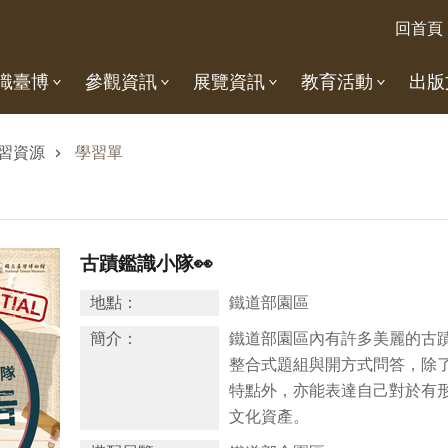
回首頁
識臺博
參觀資訊
展覽資訊
教育活動
出版
習資源
學習單
古蹟鑑識小隊👀
地點：
鐵道部園區
簡介：
鐵道部園區內有許多美麗的古
整合式題組與開方式問答，除
特點外，亦能表達自己對於有
文化資產。