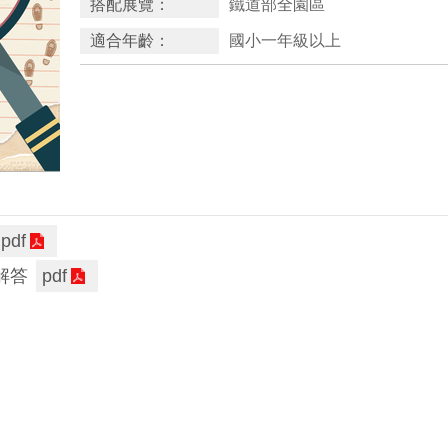
搭配展覽：
鐵道部全園區
適合年齡：
國小一年級以上
pdf
解答
pdf