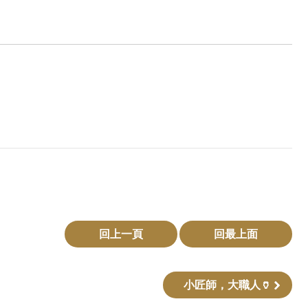
回上一頁
回最上面
小匠師，大職人🏺