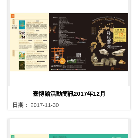
創
典
藏
研
究
便
民
服
臺博館活動簡訊2017年12月
務
日期：
2017-11-30
政
府
公