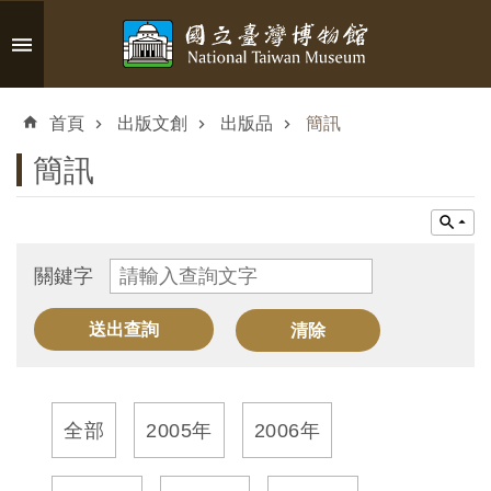
跳到主要內容區塊
進
階
首頁
出版文創
出版品
簡訊
搜
尋
簡訊
認
關鍵字
識
臺
博
參
全部
2005年
2006年
觀
資