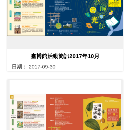
料
開
放
宣
告
臺博館活動簡訊2017年10月
著
作
日期：
2017-09-30
權
聲
明
回
首
頁