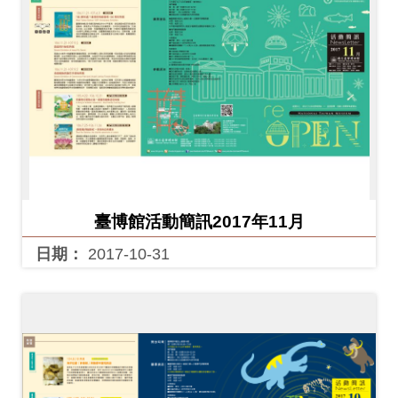
開
資
訊
隱
私
權
與
臺博館活動簡訊2017年11月
資
訊
日期：
2017-10-31
安
全
宣
告
資