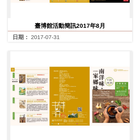
Ba
ha
sa
Ind
Tiế
on
ng
臺博館活動簡訊2017年8月
esi
Việ
a
t
日期：
2017-07-31