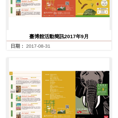
友
善
措
施
臺博館活動簡訊2017年9月
服
日期：
2017-08-31
務
網
站
導
覽
En
日
glis
本
h
語