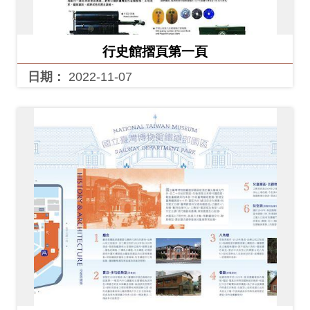
開
資
訊
行史館摺頁第一頁
日期：
2022-11-07
隱
私
權
與
資
訊
安
全
宣
告
資