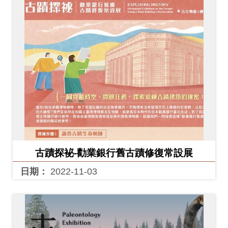
Ba
ha
sa
Ind
Tiế
on
ng
esi
Việ
a
t
古蹟探袐-勸業銀行舊古蹟修復常設展
日期：
2022-11-03