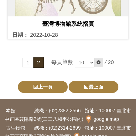
臺灣博物館系統摺頁
日期：
2022-10-28
每頁筆數
/
20
1
2
回上一頁
回最上面
本館
總機：(02)2382-2566
館址：100007 臺北市
中正區襄陽路2號(二二八和平公園內)
google map
古生物館
總機：(02)2314-2699
館址：100007 臺北市