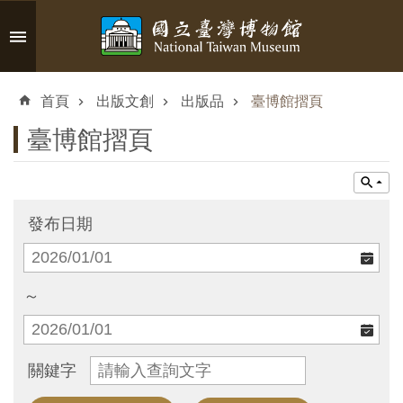
跳到主要內容區塊
進
階
首頁
出版文創
出版品
臺博館摺頁
搜
尋
臺博館摺頁
認
發布日期
識
臺
博
～
參
關鍵字
觀
資