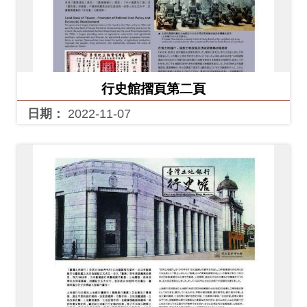
創
典
藏
行史館摺頁第二頁
研
日期：
2022-11-07
究
便
民
服
務
政
府
公