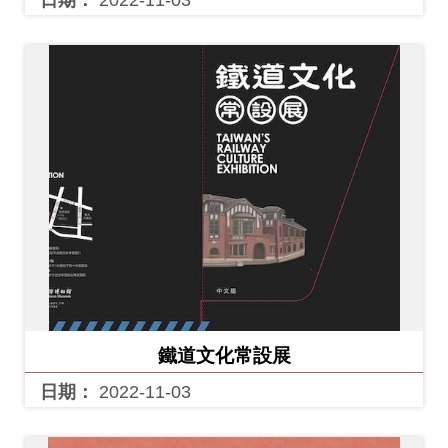
友
善
措
施
服
務
網
站
導
覽
鐵道文化常設展
En
日
日期：
2022-11-03
glis
本
h
語