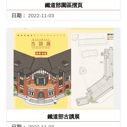
鐵道部園區摺頁
料
日期：
2022-11-03
開
放
宣
告
著
作
權
聲
明
回
首
鐵道部古蹟展
頁
日期：
2022-11-03