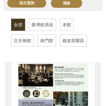
訊
展
全部
臺博館系統
本館
覽
資
古生物館
南門館
鐵道部園區
訊
教
育
活
動
出
版
文