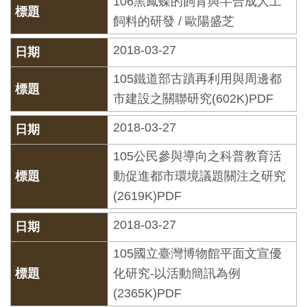
106黑鳳蝶的飼育與半合成人工
創
飼料的研發 / 歐陽盛芝
2018-03-27
典
藏
105鐵道部古蹟再利用與周邊都
研
市建設之關聯研究(602K)PDF
究
2018-03-27
便
105公民參與導向之科普教育活
民
動促進都市環境議題關注之研究
服
(2619K)PDF
務
2018-03-27
105國立臺灣博物館平面文宣優
政
化研究-以活動簡訊為例
府
(2365K)PDF
公