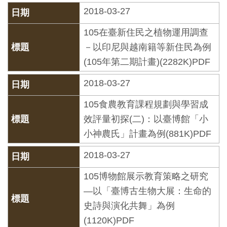
開
2018-03-27
資
105在臺新住民之植物運用調查
訊
－以印尼與越南籍等新住民為例
(105年第二期計畫)(2282K)PDF
隱
私
2018-03-27
權
105食農教育課程規劃與學習成
與
效評量初探(二)：以臺博館「小
資
小神農氏」計畫為例(881K)PDF
訊
2018-03-27
安
全
105博物館展示教育策略之研究
宣
—以「臺博古生物大展：生命的
告
史詩與演化共舞」為例
(1120K)PDF
資