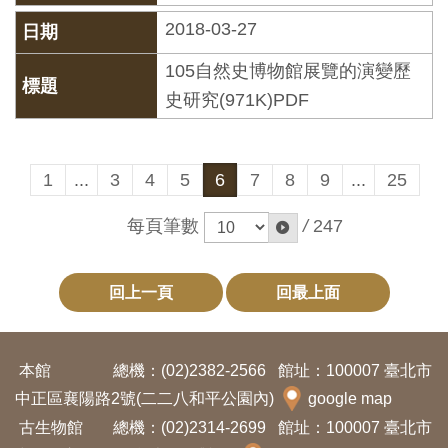
料
2018-03-27
開
105自然史博物館展覽的演變歷
放
史研究(971K)PDF
宣
告
1
...
3
4
5
6
7
8
9
...
25
著
作
每頁筆數
/
247
權
聲
回上一頁
回最上面
明
回
本館
總機：(02)2382-2566
館址：100007 臺北市
首
中正區襄陽路2號(二二八和平公園內)
google map
頁
古生物館
總機：(02)2314-2699
館址：100007 臺北市