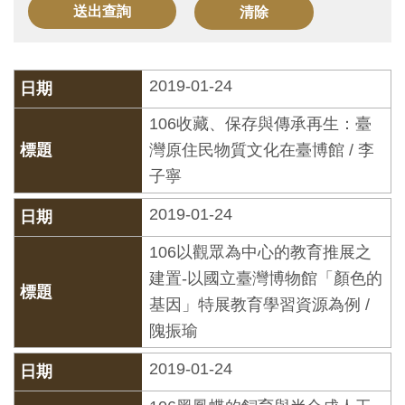
訊
展
2019-01-24
覽
106收藏、保存與傳承再生：臺
資
灣原住民物質文化在臺博館 / 李
訊
子寧
教
2019-01-24
育
106以觀眾為中心的教育推展之
活
建置-以國立臺灣博物館「顏色的
動
基因」特展教育學習資源為例 /
隗振瑜
出
2019-01-24
版
文