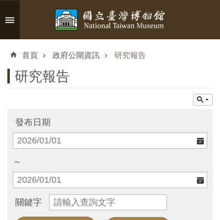
跳到主要內容區塊
進
階
首頁
政府公開資訊
研究報告
搜
尋
研究報告
認
發布日期
識
臺
博
～
參
關鍵字
觀
資