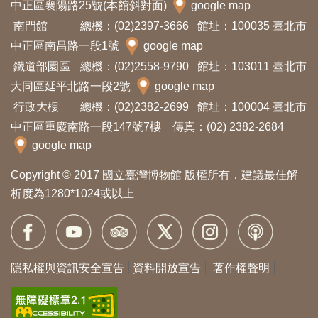
中正區襄陽路25號(本館斜對面)
google map
友
南門館
總機：(02)2397-3666
館址：100035 臺北市
善
中正區南昌路一段1號
google map
措
鐵道部園區
總機：(02)2558-9790
館址：103011 臺北市
施
大同區延平北路一段2號
google map
服
行政大樓
總機：(02)2382-2699
館址：100004 臺北市
務
中正區重慶南路一段147號7樓 傳真：(02) 2382-2684
google map
網
Copyright © 2017 國立臺灣博物館 版權所有．建議最佳解
站
析度為1280*1024或以上
導
覽
隱私權與資訊安全宣告
資料開放宣告
著作權聲明
En
日
glis
本
h
語