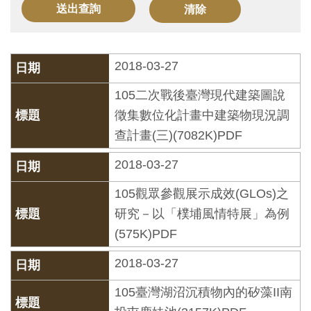
訊
展
2018-03-27
覽
105二次戰後臺灣現代建築圖說
資
徵集數位化計畫中建築物現況調
訊
查計畫(三)(7082K)PDF
教
2018-03-27
育
105觀眾參觀展示成效(GLOs)之
活
研究－以「樸埔風情特展」為例
動
(575K)PDF
2018-03-27
出
版
105臺灣湖沼沉積物內的矽藻II南
文