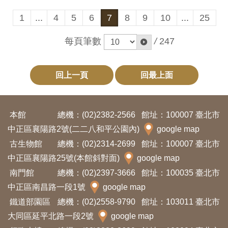
料
1
...
4
5
6
7
8
9
10
...
25
開
每頁筆數
/
247
放
宣
告
回上一頁
回最上面
著
作
本館
總機：(02)2382-2566
館址：100007 臺北市
權
中正區襄陽路2號(二二八和平公園內)
google map
聲
古生物館
總機：(02)2314-2699
館址：100007 臺北市
明
中正區襄陽路25號(本館斜對面)
google map
南門館
總機：(02)2397-3666
館址：100035 臺北市
中正區南昌路一段1號
google map
回
鐵道部園區
總機：(02)2558-9790
館址：103011 臺北市
首
大同區延平北路一段2號
google map
頁