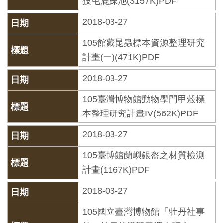
投屯鹿妹池(3157K)PDF
創
2018-03-27
典
105館藏昆蟲標本資源整理研究
藏
計畫(一)(471K)PDF
研
2018-03-27
究
105臺灣博物館動物學門甲殼標
便
本整理研究計畫IV(562K)PDF
民
2018-03-27
服
105臺博館蘭嶼銀盔之材質檢測
務
計畫(1167K)PDF
政
2018-03-27
府
105國立臺灣博物館「牡丹社事
公