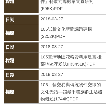
件」特展前導觀眾調查研究
開
(595K)PDF
資
訊
2018-03-27
105試析文化新聞議題建構
隱
(2252K)PDF
私
2018-03-27
權
與
105臺灣地區花粉資料庫建置-北
資
部地區花粉誌III(3451K)PDF
訊
2018-03-27
安
全
105工藝交易與傳統物件交織的
宣
文化光譜—館藏平埔族群生活器
告
物概述(1744K)PDF
資