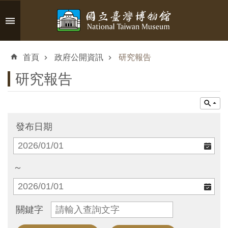
跳到主要內容區塊
進
階
首頁
政府公開資訊
研究報告
搜
尋
研究報告
認
發布日期
識
臺
博
～
參
關鍵字
觀
資