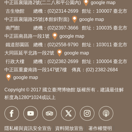
中正區襄陽路2號(二二八和平公園內)
google map
友
古生物館
總機：(02)2314-2699
館址：100007 臺北市
善
中正區襄陽路25號(本館斜對面)
google map
措
南門館
總機：(02)2397-3666
館址：100035 臺北市
施
中正區南昌路一段1號
google map
服
鐵道部園區
總機：(02)2558-9790
館址：103011 臺北市
務
大同區延平北路一段2號
google map
行政大樓
總機：(02)2382-2699
館址：100004 臺北市
網
中正區重慶南路一段147號7樓 傳真：(02) 2382-2684
站
google map
導
Copyright © 2017 國立臺灣博物館 版權所有．建議最佳解
覽
析度為1280*1024或以上
En
日
glis
本
h
語
隱私權與資訊安全宣告
資料開放宣告
著作權聲明