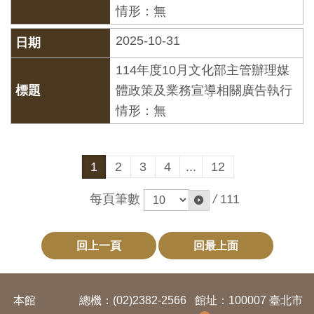
情形：無
料
開
2025-10-31
放
114年度10月文化部主管辦理媒
宣
體政策及業務宣導相關廣告執行
告
情形：無
著
作
1
2
3
4
...
12
權
聲
每頁筆數
/
111
明
回上一頁
回最上面
回
首
頁
本館
總機：(02)2382-2566
館址：100007 臺北市