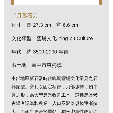
訊
半月形石刀
展
尺寸：長 27.3 cm、寬 6.6 cm
覽
資
文化類型：營埔文化 Ying-pu Culture
訊
年代：約 3500-2000 年前
教
出土地：臺中市東勢鎮
育
活
中部地區新石器時代晚期營埔文化常見之石
動
器類型。穿孔以固定柄部，刃部弧轉，如半
月之形，為大型農業收割工具。這種農具考
出
古學者認為和農業、人口及聚落規模逐漸擴
版
文
大，而產生更合於粟類、稻米密集性收割之