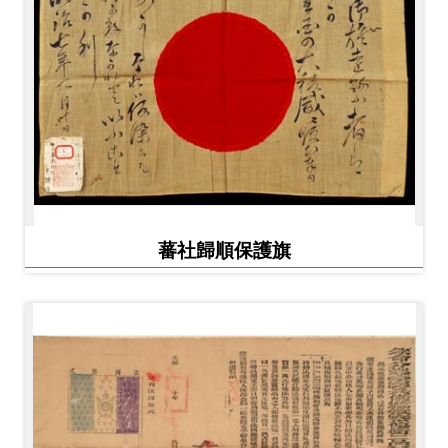
蕃社歸順保護旗