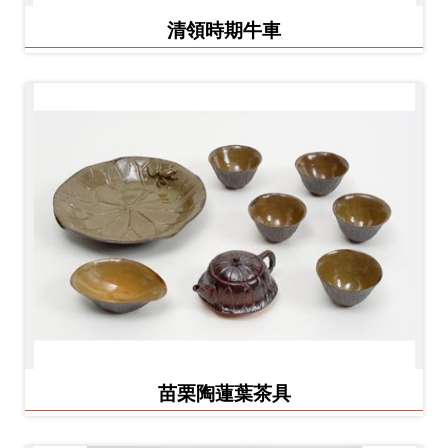
料
清領時期牛車
開
放
宣
告
著
作
權
聲
明
回
苗栗陶蓮葉茶具
首
頁