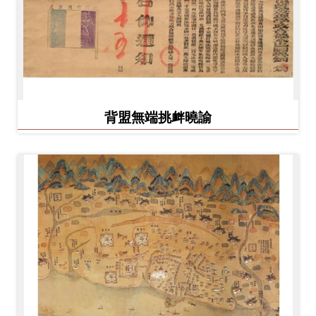
背盟無端挑衅曉諭