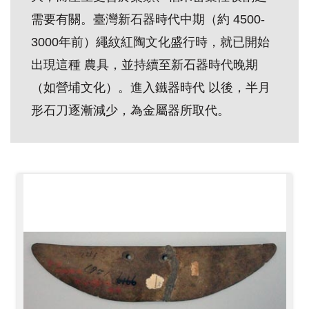
創
需要有關。臺灣新石器時代中期（約 4500-
3000年前）繩紋紅陶文化盛行時，就已開始
典
出現這種 農具，並持續至新石器時代晚期
藏
（如營埔文化）。進入鐵器時代 以後，半月
研
形石刀逐漸減少，為金屬器所取代。
究
便
民
服
務
政
府
公