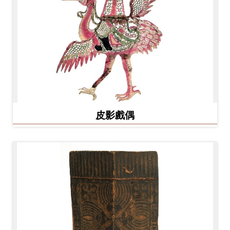
Ba
ha
sa
Ind
Tiế
on
ng
esi
Việ
a
t
皮影戲偶