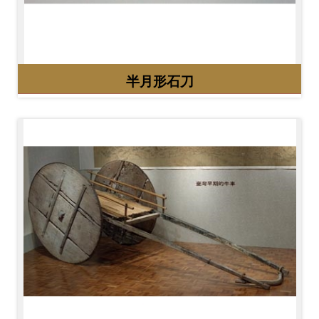
開
資
訊
半月形石刀
隱
私
權
與
資
訊
安
全
宣
告
資