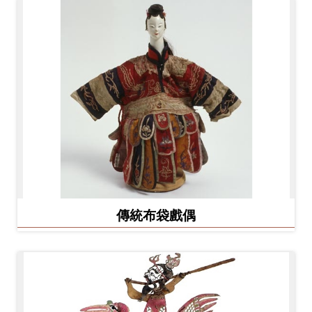
友
善
措
施
服
務
網
站
導
傳統布袋戲偶
覽
En
日
glis
本
h
語