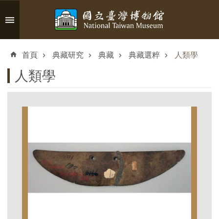
跳到主要內容區塊
進
階
首頁
典藏研究
典藏
典藏選粹
人類學
搜
尋
人類學
認
識
臺
博
參
觀
資