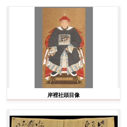
岸裡社頭目像