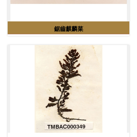
開
資
訊
鋸齒麒麟菜
隱
私
權
與
資
訊
安
全
宣
告
資