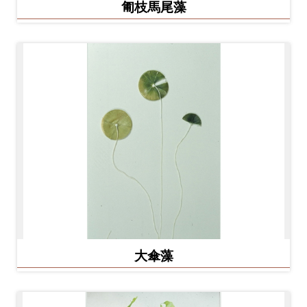
匍枝馬尾藻
料
開
放
宣
告
著
作
權
聲
明
回
大傘藻
首
頁