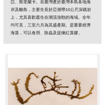
亞、斯里蘭卡。在臺灣產於臺灣本島各地海
創
岸及離島，主要生長於亞潮帶10公尺深礁岩
上，尤其喜歡叢生在潮流強勁的海域。全年
典
均可見，三至六月為其盛產期。是重要經濟
藏
研
海藻，可以食用、除蟲及提煉紅藻膠。
究
便
民
服
務
政
府
公