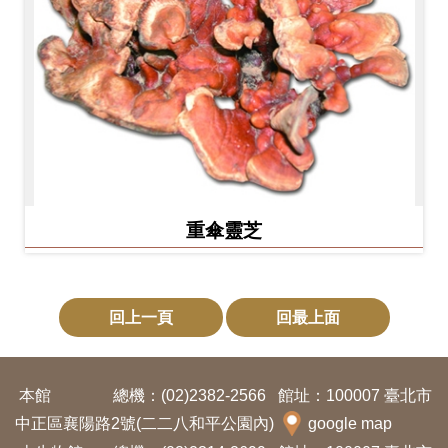
重傘靈芝
回上一頁
回最上面
本館
總機：(02)2382-2566
館址：100007 臺北市
中正區襄陽路2號(二二八和平公園內)
google map