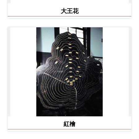
大王花
紅檜