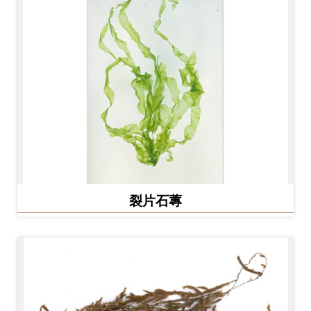
友
善
措
施
服
務
網
站
裂片石蓴
導
覽
En
日
glis
本
h
語