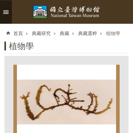
跳到主要內容區塊
進
階
首頁
典藏研究
典藏
典藏選粹
植物學
搜
尋
植物學
認
識
臺
博
參
觀
資