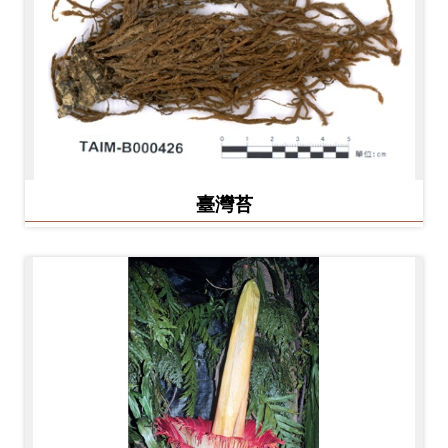
Ba
ha
sa
Ind
Tiế
on
ng
esi
Việ
a
t
臺灣苔