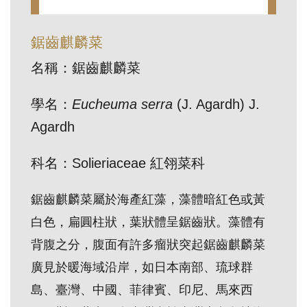
訊
鋸齒麒麟菜
展
名稱：鋸齒麒麟菜
覽
資
學名：
Eucheuma serra
(J. Agardh) J.
訊
Agardh
教
科名：Solieriaceae 紅翎菜科
育
鋸齒麒麟菜屬於海產紅藻，藻體暗紅色或黃
活
動
白色，扁圓柱狀，葉狀體呈鋸齒狀。藻體有
背腹之分，腹面有許多瘤狀突起鋸齒麒麟菜
出
廣見於暖海域沿岸，如日本南部、琉球群
版
島、臺灣、中國、菲律賓、印尼、馬來西
文