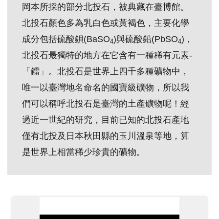
岡本所採的部分北投石，被典藏在臺博館。
創
北投石顏色多為乳白色或黃褐色，主要化學
成分包括硫酸鋇(BaSO
)與硫酸鉛(PbSO
)，
典
4
4
藏
北投石最獨特的地方在它含有一種稀有元素-
研
「鐳」。北投石是世界上四千多種礦物中，
究
唯一以臺灣地名命名的國寶級礦物，所以我
們可以稱呼北投石是臺灣的土產礦物呢！經
便
過近一世紀的研究，目前已知的北投石產地
民
僅有北投及日本秋田縣的玉川溫泉等地，算
服
是世界上相當稀少珍貴的礦物。
務
政
府
公