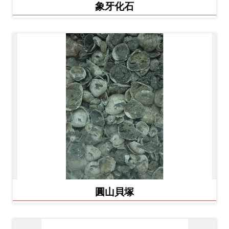
Ba
象牙化石
ha
sa
Ind
Tiế
on
ng
esi
Việ
a
t
圓山貝塚