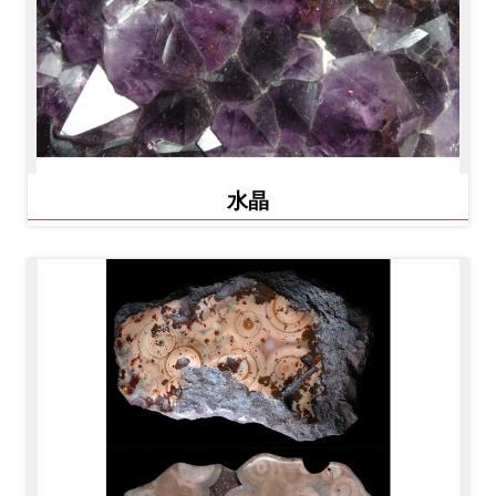
料
開
放
宣
告
水晶
著
作
權
聲
明
回
首
頁