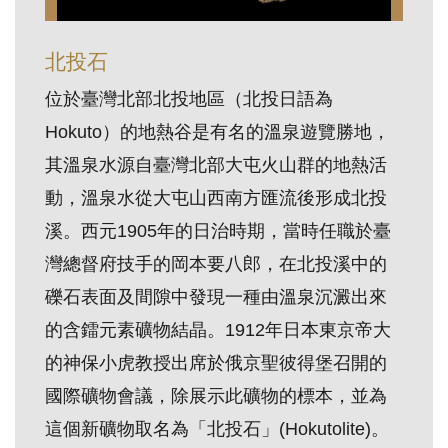
訊
北投石
展
位於臺灣北部北投地區（北投日語為
覽
Hokuto）的地熱谷是有名的溫泉遊覽勝地，
資
其溫泉水源自臺灣北部大屯火山群的地熱活
訊
動，溫泉水從大屯山西南方匯流後形成北投
溪。西元1905年的日治時期，當時任職於臺
教
灣總督府技手的岡本要八郎，在北投溪中的
育
活
礫石表面及間隙中發現一種由溫泉沉澱出來
動
的含鐳元素礦物結晶。1912年日本東京帝大
的神保小虎教授出席於俄京聖彼得堡召開的
出
國際礦物會議，除展示此礦物的標本，並為
版
這個新礦物取名為「北投石」(Hokutolite)。
文