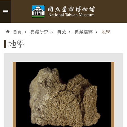
跳到主要內容區塊
進
階
首頁
典藏研究
典藏
典藏選粹
地學
搜
尋
地學
認
識
臺
博
參
觀
資