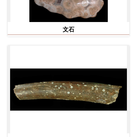
友
善
措
文石
施
服
務
網
站
導
覽
En
日
glis
本
h
語