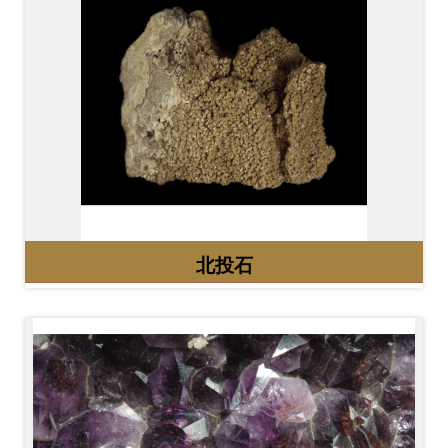
開
資
訊
隱
私
權
與
資
北投石
訊
安
全
宣
告
資