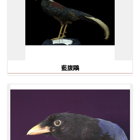
Ba
ha
sa
Ind
Tiế
on
ng
esi
Việ
a
t
藍腹鷴