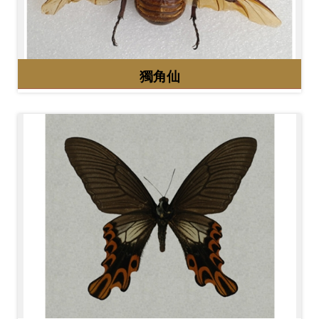
開
資
訊
獨角仙
隱
私
權
與
資
訊
安
全
宣
告
資