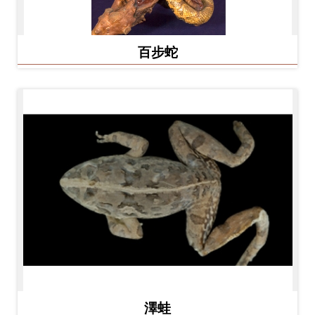
百步蛇
澤蛙