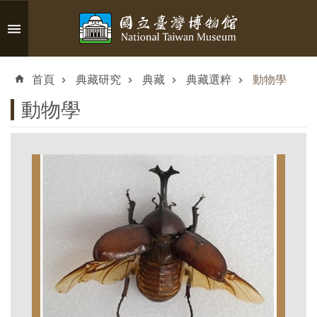
跳到主要內容區塊
進
階
首頁
典藏研究
典藏
典藏選粹
動物學
搜
尋
動物學
認
識
臺
博
參
觀
資