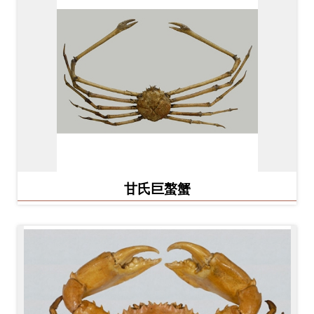
甘氏巨螯蟹