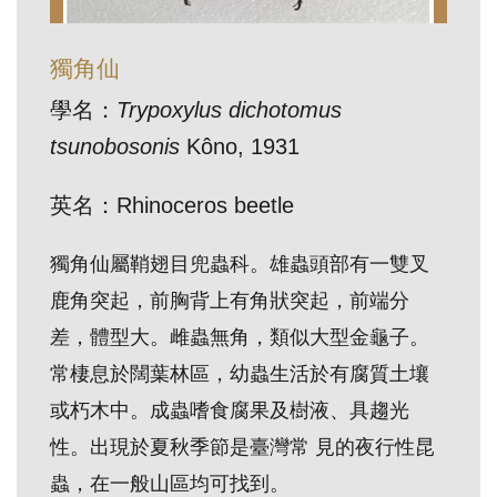
訊
獨角仙
展
學名：
Trypoxylus dichotomus
覽
tsunobosonis
Kôno, 1931
資
訊
英名：Rhinoceros beetle
教
獨角仙屬鞘翅目兜蟲科。雄蟲頭部有一雙叉
育
鹿角突起，前胸背上有角狀突起，前端分
活
差，體型大。雌蟲無角，類似大型金龜子。
動
常棲息於闊葉林區，幼蟲生活於有腐質土壤
或朽木中。成蟲嗜食腐果及樹液、具趨光
出
性。出現於夏秋季節是臺灣常 見的夜行性昆
版
蟲，在一般山區均可找到。
文