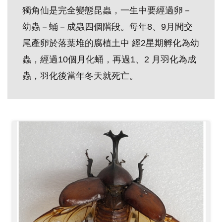
獨角仙是完全變態昆蟲，一生中要經過卵－
創
幼蟲－蛹－成蟲四個階段。每年8、9月間交
典
尾產卵於落葉堆的腐植土中 經2星期孵化為幼
藏
蟲，經過10個月化蛹，再過1、2 月羽化為成
研
蟲，羽化後當年冬天就死亡。
究
便
民
服
務
政
府
公