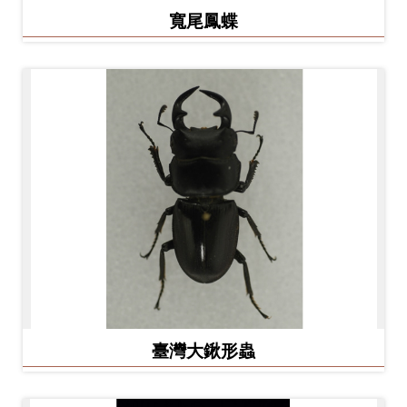
寬尾鳳蝶
料
開
放
宣
告
著
作
權
聲
明
回
臺灣大鍬形蟲
首
頁