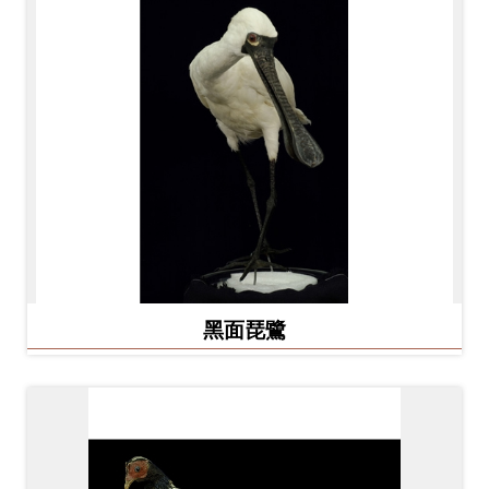
友
善
措
施
服
務
網
站
導
黑面琵鷺
覽
En
日
glis
本
h
語