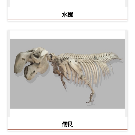
水獺
儒艮