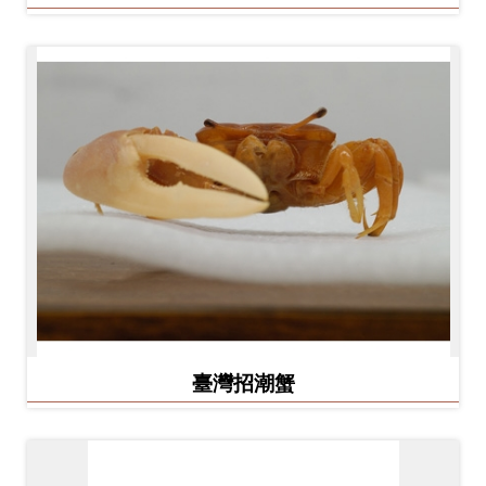
臺灣招潮蟹