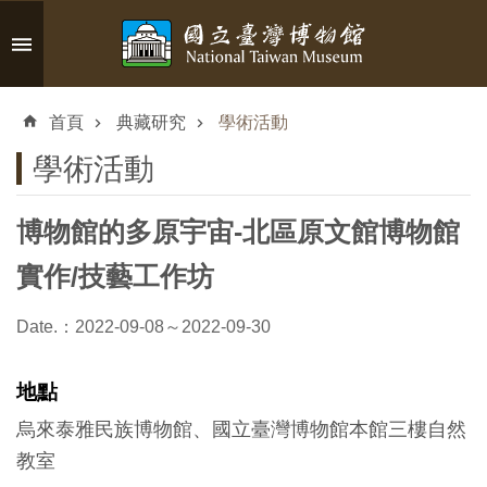
跳到主要內容區塊
進
階
首頁
典藏研究
學術活動
搜
尋
學術活動
博物館的多原宇宙-北區原文館博物館
認
實作/技藝工作坊
識
臺
Date.：2022-09-08～2022-09-30
博
地點
參
烏來泰雅民族博物館、國立臺灣博物館本館三樓自然
觀
教室
資