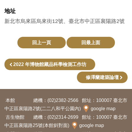
訊
地址
新北市烏來區烏來街12號、臺北市中正區襄陽路2號
展
覽
資
回上一頁
回最上面
訊
2022 年博物館藏品科學檢測工作坊
教
育
修澤蘭建築論壇
活
動
本館
總機：(02)2382-2566
館址：100007 臺北市
中正區襄陽路2號(二二八和平公園內)
google map
出
古生物館
總機：(02)2314-2699
館址：100007 臺北市
版
中正區襄陽路25號(本館斜對面)
google map
文