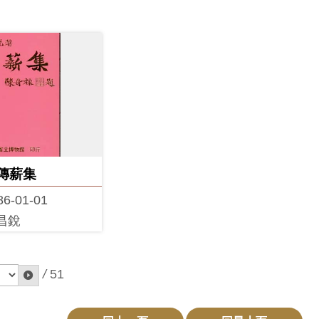
傳薪集
86-01-01
昌銳
/
51