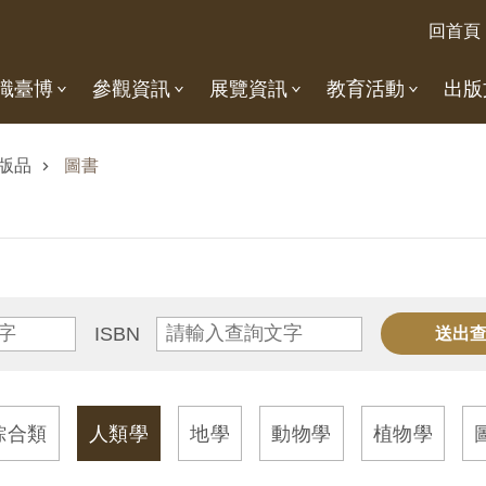
回首頁
識臺博
參觀資訊
展覽資訊
教育活動
出版
版品
圖書
ISBN
綜合類
人類學
地學
動物學
植物學