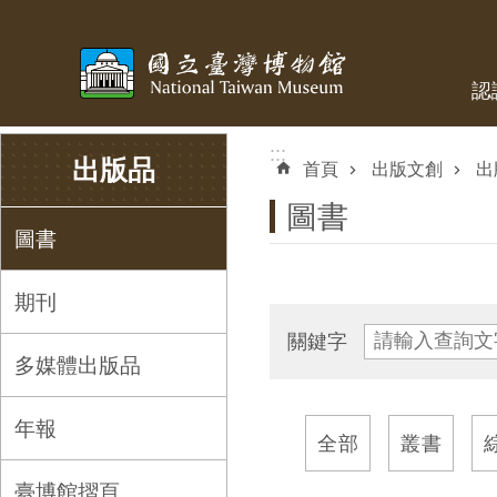
跳到主要內容區塊
認
:::
:::
出版品
首頁
出版文創
出
圖書
圖書
期刊
關鍵字
多媒體出版品
年報
全部
叢書
臺博館摺頁