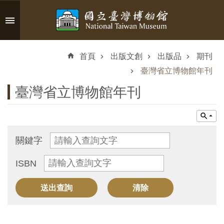
跳到主要內容區塊
進
階
首頁
出版文創
出版品
期刊
搜
尋
臺灣省立博物館年刊
臺灣省立博物館年刊
認
識
關鍵字
臺
ISBN
博
參
觀
資