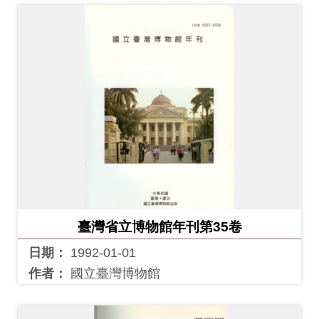
訊
展
覽
資
訊
教
育
活
臺灣省立博物館年刊第35卷
動
日期：
1992-01-01
出
作者：
國立臺灣博物館
版
文