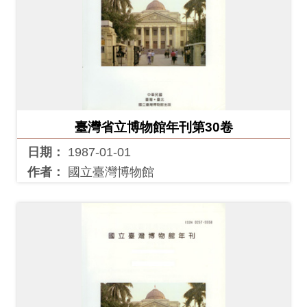
Ba
ha
sa
Ind
Tiế
on
ng
esi
Việ
a
t
臺灣省立博物館年刊第30卷
日期：
1987-01-01
作者：
國立臺灣博物館