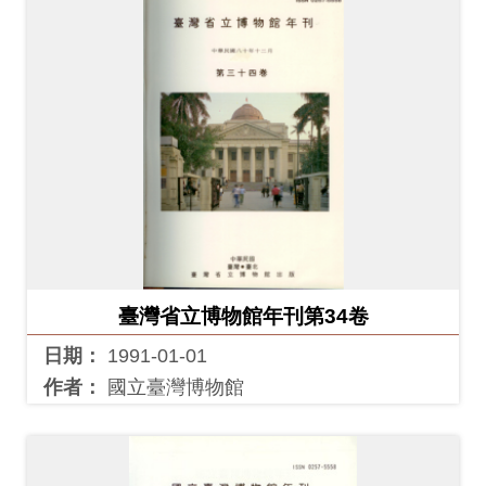
創
典
藏
研
究
便
民
服
臺灣省立博物館年刊第34卷
務
日期：
1991-01-01
作者：
國立臺灣博物館
政
府
公