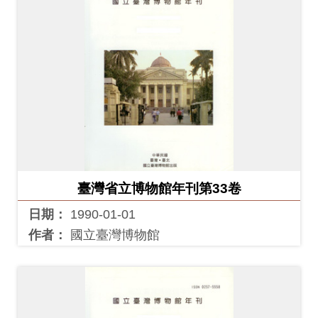
開
資
訊
隱
私
權
與
資
臺灣省立博物館年刊第33卷
訊
日期：
1990-01-01
安
作者：
國立臺灣博物館
全
宣
告
資