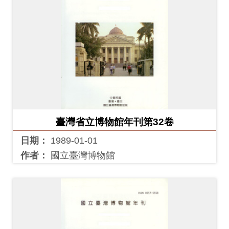
料
開
放
宣
告
著
作
臺灣省立博物館年刊第32卷
權
日期：
1989-01-01
聲
作者：
國立臺灣博物館
明
回
首
頁