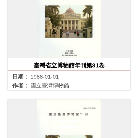
友
善
措
施
服
務
臺灣省立博物館年刊第31卷
網
日期：
1988-01-01
站
作者：
國立臺灣博物館
導
覽
En
日
glis
本
h
語