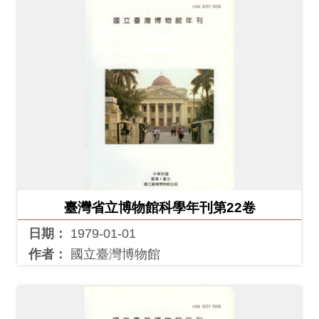
創
典
藏
研
究
便
民
服
臺灣省立博物館科學年刊第22卷
務
日期：
1979-01-01
作者：
國立臺灣博物館
政
府
公