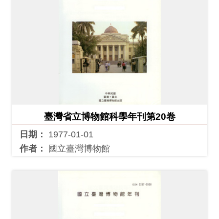
料
開
放
宣
告
著
作
臺灣省立博物館科學年刊第20卷
權
日期：
1977-01-01
聲
作者：
國立臺灣博物館
明
回
首
頁