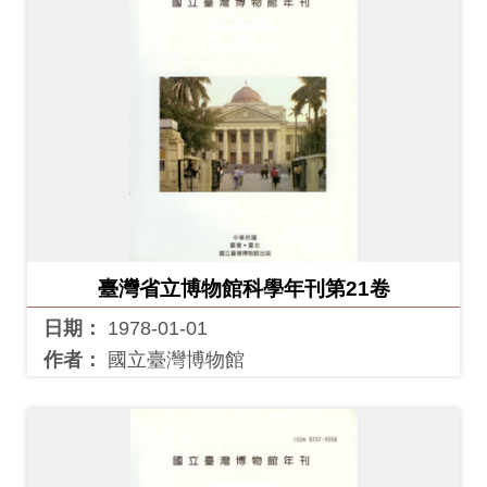
開
資
訊
隱
私
權
與
資
臺灣省立博物館科學年刊第21卷
訊
日期：
1978-01-01
安
作者：
國立臺灣博物館
全
宣
告
資