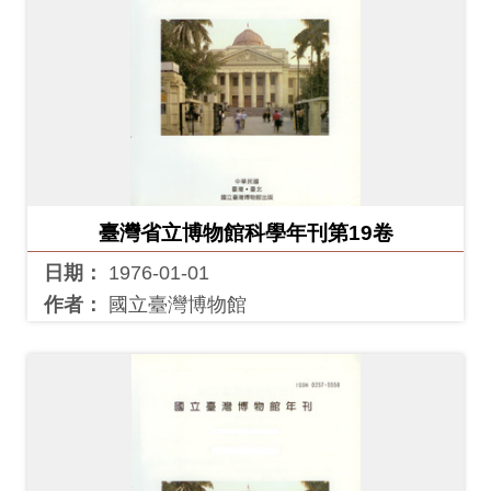
友
善
措
施
服
務
臺灣省立博物館科學年刊第19卷
網
日期：
1976-01-01
站
作者：
國立臺灣博物館
導
覽
En
日
glis
本
h
語