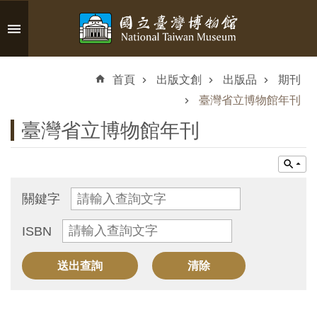
跳到主要內容區塊
進
階
首頁
出版文創
出版品
期刊
搜
尋
臺灣省立博物館年刊
臺灣省立博物館年刊
認
識
關鍵字
臺
ISBN
博
參
觀
資