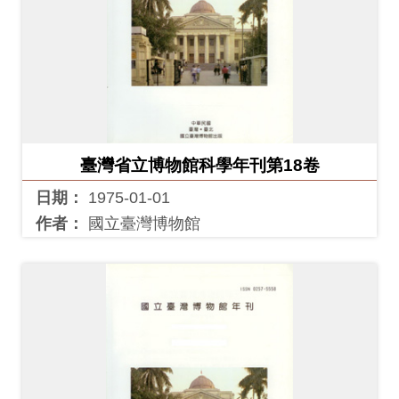
Ba
ha
sa
Ind
Tiế
on
ng
esi
Việ
a
t
臺灣省立博物館科學年刊第18卷
日期：
1975-01-01
作者：
國立臺灣博物館