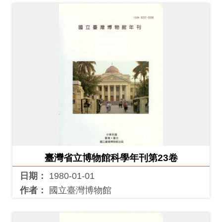
訊
展
覽
資
訊
教
育
活
臺灣省立博物館科學年刊第23卷
動
日期：
1980-01-01
出
作者：
國立臺灣博物館
版
文