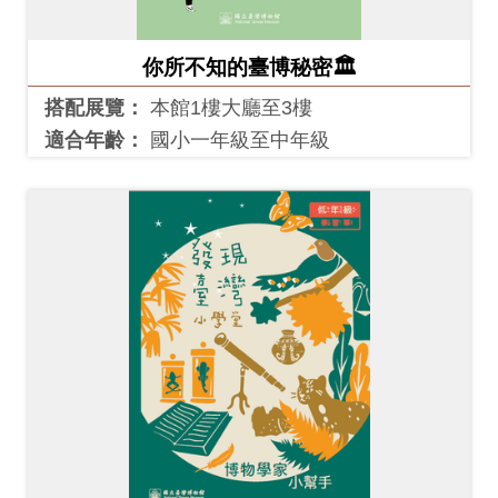
開
資
你所不知的臺博秘密🏛
訊
搭配展覽：
本館1樓大廳至3樓
適合年齡：
國小一年級至中年級
隱
私
權
與
資
訊
安
全
宣
告
資