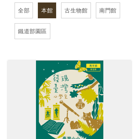
訊
全部
本館
古生物館
南門館
展
鐵道部園區
覽
資
訊
教
育
活
動
出
版
文