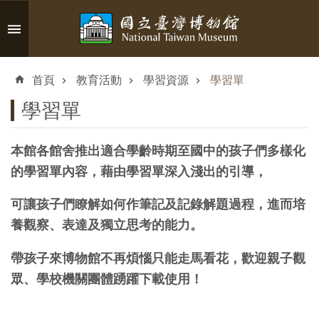
跳到主要內容區塊
進
階
首頁
教育活動
學習資源
學習單
搜
尋
學習單
本館各館舍推出適合學齡時期至國中的孩子們多樣化
的學習單內容，藉由學習單深入淺出的引導，
認
識
可讓孩子們瞭解如何作筆記及記錄解題過程，進而培
臺
養觀察、表達及獨立思考的能力。
博
帶孩子來博物館不再煩惱只能走馬看花，歡迎親子觀
參
眾、學校機關團體踴躍下載使用！
觀
資