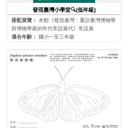
料
發現臺灣小學堂🔍(低年級)
開
搭配展覽：
本館《發現臺灣：重訪臺灣博物學
放
與博物學家的年代常設展代》常設展
宣
適合年齡：
國小一至三年級
告
著
作
權
聲
明
回
首
頁