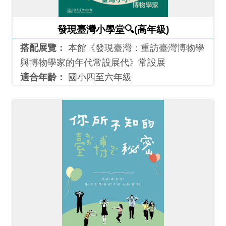
創
發現臺灣小學堂🔍(高年級)
典
搭配展覽：
本館《發現臺灣：重訪臺灣博物學
藏
與博物學家的年代常設展代》常設展
研
適合年齡：
國小四至六年級
究
便
民
服
務
政
府
公