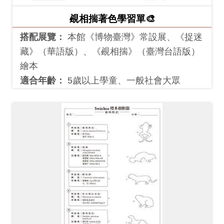
友
覕相揣著色學習單🎨
善
搭配展覽：
本館《博物臺灣》常設展、《捉迷
措
藏》（華語版）、《覕相揣》（臺灣台語版）
施
繪本
服
適合年齡：
5歲以上學童、一般社會大眾
務
網
站
導
覽
En
日
glis
本
h
語