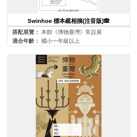
Ba
ha
sa
Ind
Tiế
Swinhoe 標本覕相揣(注音版)🙈
on
ng
esi
Việ
搭配展覽：
本館《博物臺灣》常設展
a
t
適合年齡：
國小一年級以上