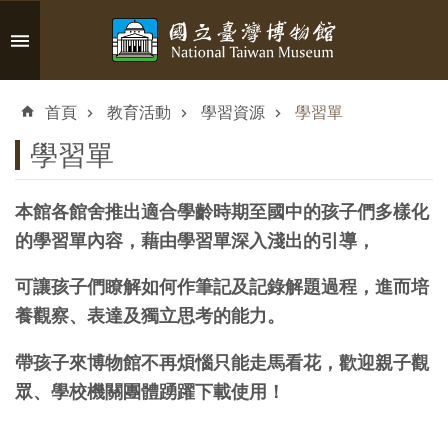
跳到主要內容區塊
進
階
首頁
教育活動
學習資源
學習單
搜
尋
學習單
本館各館舍推出適合學齡時期至國中的孩子們多樣化
的學習單內容，藉由學習單深入淺出的引導，
認
識
可讓孩子們瞭解如何作筆記及記錄解題過程，進而培
臺
養觀察、表達及獨立思考的能力。
博
帶孩子來博物館不再煩惱只能走馬看花，歡迎親子觀
參
眾、學校機關團體踴躍下載使用！
觀
資