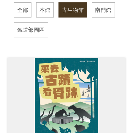
訊
全部
本館
古生物館
南門館
展
鐵道部園區
覽
資
訊
教
育
活
動
出
版
文