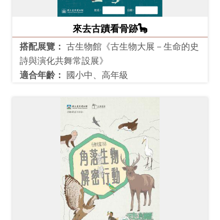
創
來去古蹟看骨跡🦕
典
搭配展覽：
古生物館《古生物大展－生命的史
藏
詩與演化共舞常設展》
研
適合年齡：
國小中、高年級
究
便
民
服
務
政
府
公