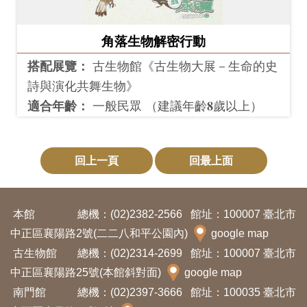
開
資
角落生物解密行動
訊
搭配展覽：
古生物館《古生物大展－生命的史
詩與演化共舞生物》
隱
適合年齡：
一般民眾 （建議年齡𝟖歲以上）
私
權
與
回上一頁
回最上面
資
訊
安
本館
總機：(02)2382-2566
館址：100007 臺北市
全
中正區襄陽路2號(二二八和平公園內)
google map
宣
古生物館
總機：(02)2314-2699
館址：100007 臺北市
告
中正區襄陽路25號(本館斜對面)
google map
南門館
總機：(02)2397-3666
館址：100035 臺北市
資