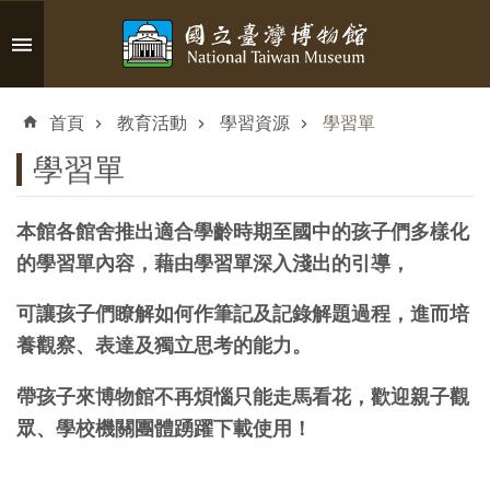
跳到主要內容區塊
進
階
首頁
教育活動
學習資源
學習單
搜
尋
學習單
本館各館舍推出適合學齡時期至國中的孩子們多樣化
的學習單內容，藉由學習單深入淺出的引導，
認
識
可讓孩子們瞭解如何作筆記及記錄解題過程，進而培
臺
養觀察、表達及獨立思考的能力。
博
帶孩子來博物館不再煩惱只能走馬看花，歡迎親子觀
參
眾、學校機關團體踴躍下載使用！
觀
資