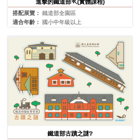
進擊的鐵道部🏃(實體課程)
料
搭配展覽：
鐵道部全園區
開
適合年齡：
國小中年級以上
放
宣
告
著
作
權
聲
明
回
首
鐵道部古蹟之謎❔
頁