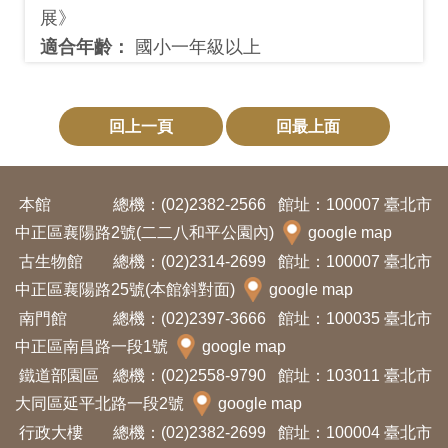
Ba
展》
ha
sa
適合年齡：
國小一年級以上
Ind
Tiế
on
ng
esi
Việ
a
t
回上一頁
回最上面
本館
總機：(02)2382-2566
館址：100007 臺北市
中正區襄陽路2號(二二八和平公園內)
google map
古生物館
總機：(02)2314-2699
館址：100007 臺北市
中正區襄陽路25號(本館斜對面)
google map
南門館
總機：(02)2397-3666
館址：100035 臺北市
中正區南昌路一段1號
google map
鐵道部園區
總機：(02)2558-9790
館址：103011 臺北市
大同區延平北路一段2號
google map
行政大樓
總機：(02)2382-2699
館址：100004 臺北市