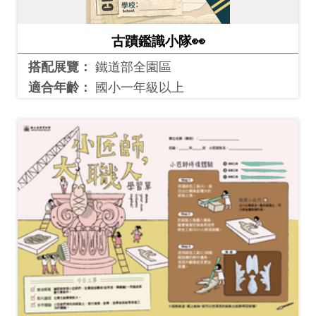
創
古蹟鑑識小隊👀
典
搭配展覽：
鐵道部全園區
藏
適合年齡：
國小一年級以上
研
究
便
民
服
務
政
府
公