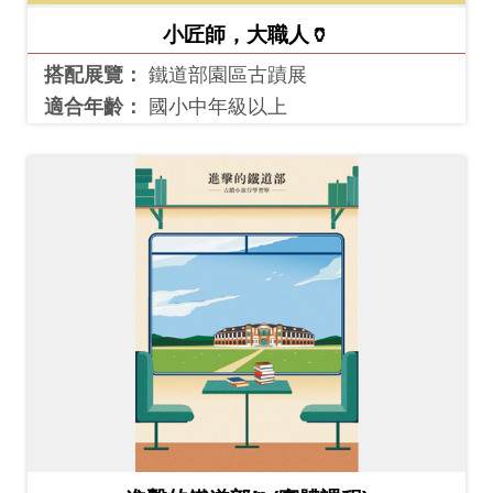
開
小匠師，大職人🏺
資
搭配展覽：
鐵道部園區古蹟展
訊
適合年齡：
國小中年級以上
隱
私
權
與
資
訊
安
全
宣
告
資