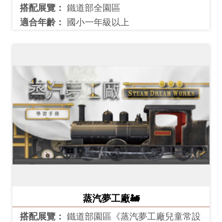
搭配展覽：
鐵道部全園區
友
適合年齡：
國小一年級以上
善
措
施
服
務
網
站
導
覽
En
日
glis
本
蒸汽夢工廠🚂
h
語
搭配展覽：
鐵道部園區《蒸汽夢工廠兒童常設