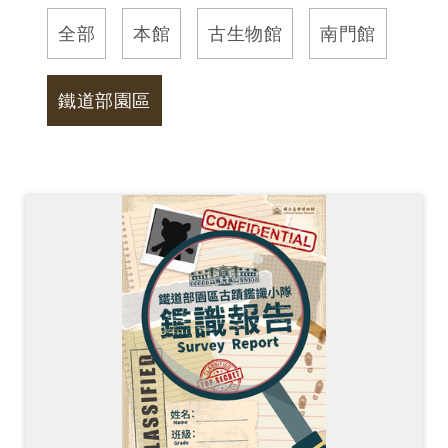
訊
全部
本館
古生物館
南門館
展
鐵道部園區
覽
資
訊
教
育
活
動
出
版
文