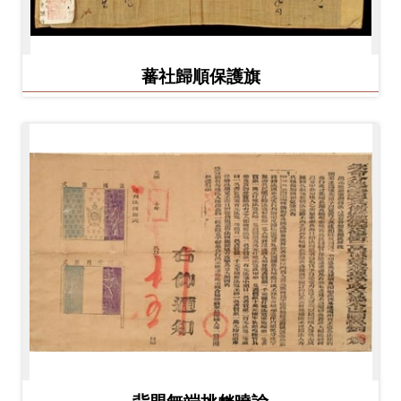
蕃社歸順保護旗