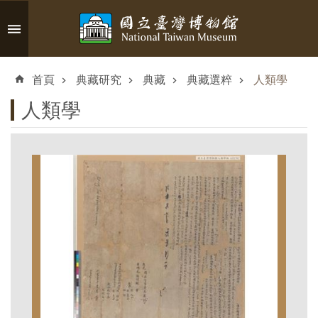
跳到主要內容區塊
進
階
首頁
典藏研究
典藏
典藏選粹
人類學
搜
尋
人類學
認
識
臺
博
參
觀
資