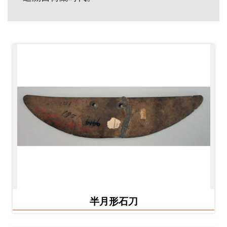
開
資
訊
隱
私
權
與
資
訊
安
全
宣
告
半月形石刀
資