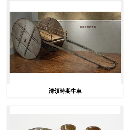
料
開
放
宣
告
著
作
權
聲
明
清領時期牛車
回
首
頁