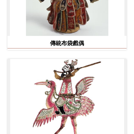
Ba
ha
sa
Ind
Tiế
on
ng
esi
Việ
a
t
傳統布袋戲偶