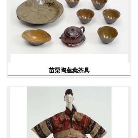
友
善
措
施
服
務
苗栗陶蓮葉茶具
網
站
導
覽
En
日
glis
本
h
語