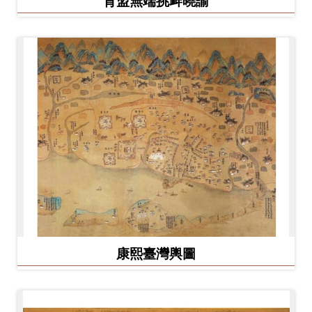
背盟無端挑衅曉諭
康熙臺灣輿圖