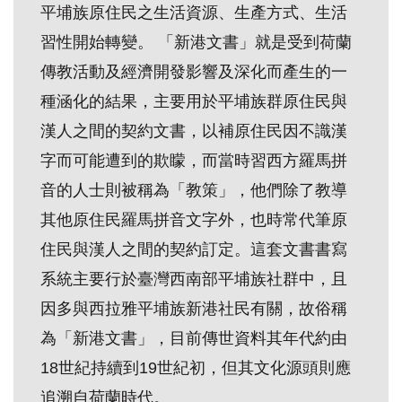
平埔族原住民之生活資源、生產方式、生活
創
習性開始轉變。 「新港文書」就是受到荷蘭
傳教活動及經濟開發影響及深化而產生的一
典
藏
種涵化的結果，主要用於平埔族群原住民與
研
漢人之間的契約文書，以補原住民因不識漢
究
字而可能遭到的欺矇，而當時習西方羅馬拼
音的人士則被稱為「教策」，他們除了教導
便
其他原住民羅馬拼音文字外，也時常代筆原
民
住民與漢人之間的契約訂定。這套文書書寫
服
系統主要行於臺灣西南部平埔族社群中，且
務
因多與西拉雅平埔族新港社民有關，故俗稱
政
為「新港文書」，目前傳世資料其年代約由
府
18世紀持續到19世紀初，但其文化源頭則應
公
追溯自荷蘭時代。