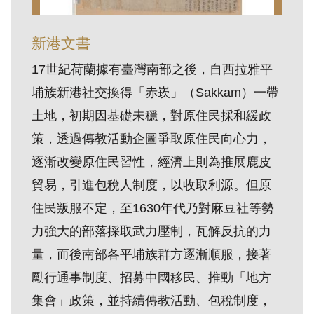
訊
新港文書
展
17世紀荷蘭據有臺灣南部之後，自西拉雅平
覽
埔族新港社交換得「赤崁」（Sakkam）一帶
資
土地，初期因基礎未穩，對原住民採和緩政
訊
策，透過傳教活動企圖爭取原住民向心力，
逐漸改變原住民習性，經濟上則為推展鹿皮
教
貿易，引進包稅人制度，以收取利源。但原
育
活
住民叛服不定，至1630年代乃對麻豆社等勢
動
力強大的部落採取武力壓制，瓦解反抗的力
量，而後南部各平埔族群方逐漸順服，接著
出
勵行通事制度、招募中國移民、推動「地方
版
集會」政策，並持續傳教活動、包稅制度，
文