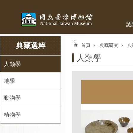
跳到主要內容區塊
認
:::
:::
典藏選粹
首頁
典藏研究
典
人類學
人類學
地學
動物學
植物學