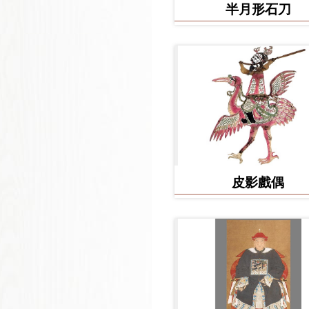
半月形石刀
皮影戲偶