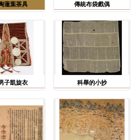
陶蓮葉茶具
傳統布袋戲偶
男子凱旋衣
科舉的小抄