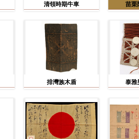
清領時期牛車
苗栗
排灣族木盾
泰雅