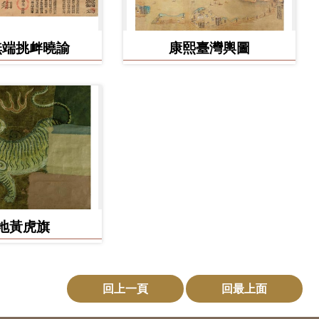
無端挑衅曉諭
康熙臺灣輿圖
地黃虎旗
回上一頁
回最上面