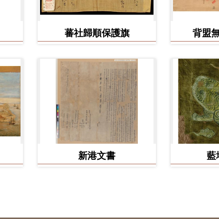
蕃社歸順保護旗
背盟
新港文書
藍