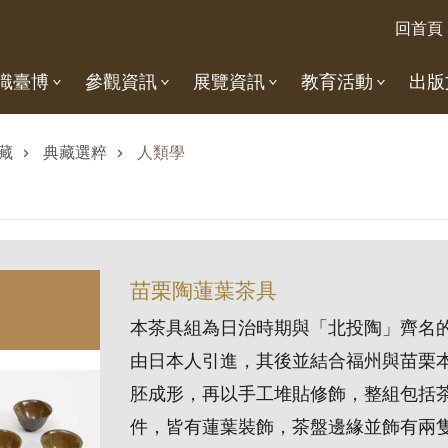
回首頁
識臺博
參觀資訊
展覽資訊
教育活動
出版
藏
典藏選粹
人類學
苗栗陶蓮葉茶具
本茶具組為日治時期與「北投陶」齊名的
由日本人引進，其後並結合福州與苗栗
胚成形，再以手工堆貼修飾，整組包括
件，皆有蓮葉裝飾，茶盤邊緣並飾有兩