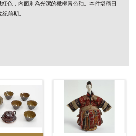
鐵紅色，內面則為光潔的橄欖青色釉。本件堪稱日
世紀前期。