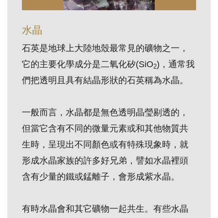
訊
水晶
展
石英是地球上大陸地殼最常見的礦物之一，
覽
它的主要化學成分是二氧化矽(SiO
)，通常我
2
資
們把透明且具有結晶形狀的石英稱為水晶。
訊
一般而言，水晶都是無色透明晶瑩剔透的，
教
但當它含有不同的微量元素或和其他物質共
育
活
生時，呈現出不同顏色或有特殊現象時，就
動
形成水晶家族的許多好兄弟，譬如水晶裡頭
含有少量的鐵或錳離子，會形成紫水晶。
出
版
有時水晶會和其它礦物一起共生。有些水晶
文