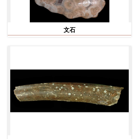
友
善
措
文石
施
服
務
網
站
導
覽
En
日
glis
本
h
語