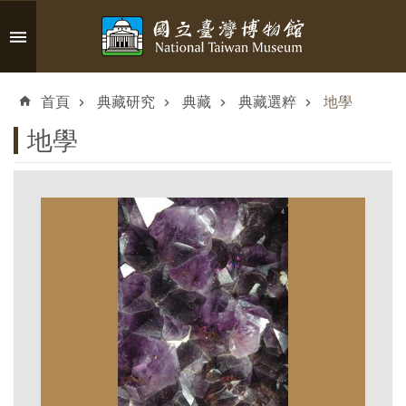
跳到主要內容區塊
進
階
首頁
典藏研究
典藏
典藏選粹
地學
搜
尋
地學
認
識
臺
博
參
觀
資