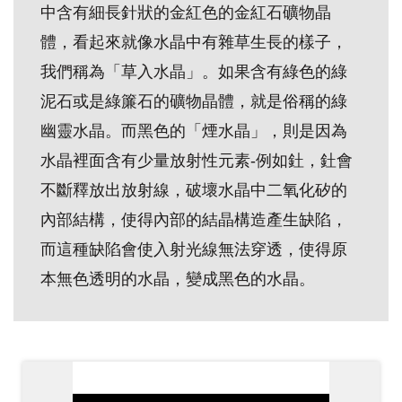
中含有細長針狀的金紅色的金紅石礦物晶
創
體，看起來就像水晶中有雜草生長的樣子，
我們稱為「草入水晶」。如果含有綠色的綠
典
藏
泥石或是綠簾石的礦物晶體，就是俗稱的綠
研
幽靈水晶。而黑色的「煙水晶」，則是因為
究
水晶裡面含有少量放射性元素-例如釷，釷會
不斷釋放出放射線，破壞水晶中二氧化矽的
便
內部結構，使得內部的結晶構造產生缺陷，
民
而這種缺陷會使入射光線無法穿透，使得原
服
本無色透明的水晶，變成黑色的水晶。
務
政
府
公