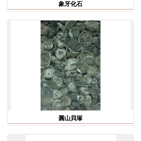
Ba
象牙化石
ha
sa
Ind
Tiế
on
ng
esi
Việ
a
t
圓山貝塚