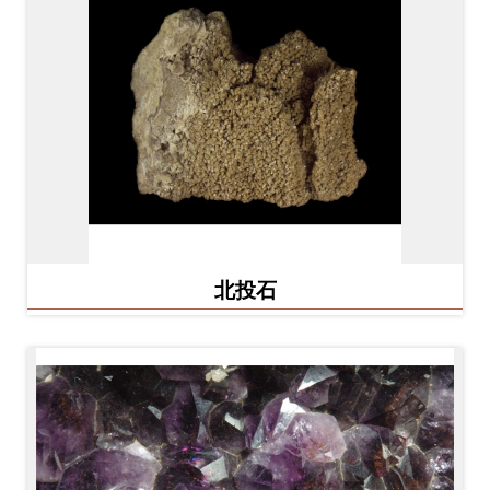
開
資
訊
隱
私
權
與
資
北投石
訊
安
全
宣
告
資