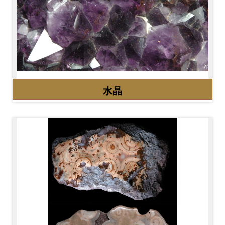
料
開
放
宣
告
水晶
著
作
權
聲
明
回
首
頁