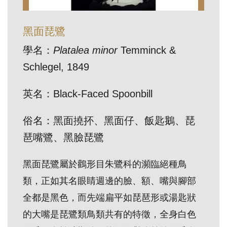
訊
黑面琵鷺
展
學名：
Platalea minor
Temminck &
覽
Schlegel, 1849
資
訊
英名：Black-Faced Spoonbill
教
俗名：黑面撓抔、黑面仔、飯匙鵝、琵
育
琶嘴鷺、黑臉琵鷺
活
動
黑面琵鷺屬於鸛形目朱鷺科的瀕臨絕種鳥
類，正如其名眼睛週邊的臉、額、嘴與腳部
出
全都是黑色，而先端扁平如琵琶形或湯匙狀
版
的大嘴是琵鷺類鳥類共有的特徵，全身白色
文