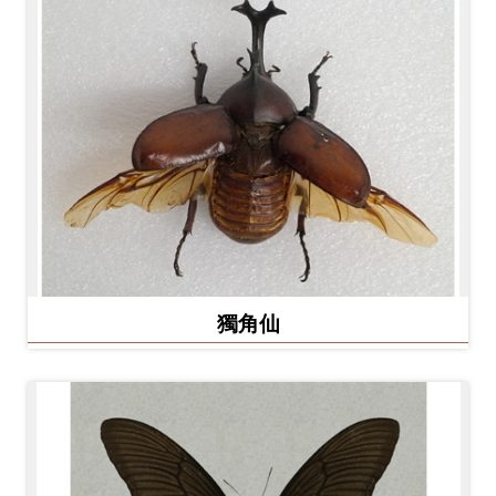
開
資
訊
隱
私
權
與
資
訊
獨角仙
安
全
宣
告
資