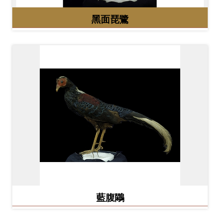
Ba
ha
黑面琵鷺
sa
Ind
Tiế
on
ng
esi
Việ
a
t
藍腹鷴