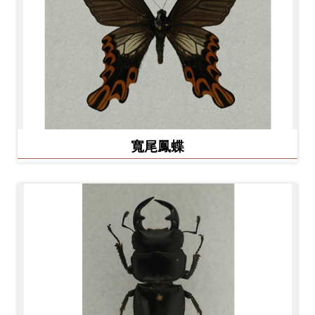
料
開
放
宣
告
著
寬尾鳳蝶
作
權
聲
明
回
首
頁