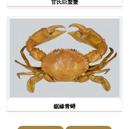
甘氏巨螯蟹
鋸緣青蟳