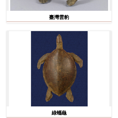
臺灣雲豹
綠蠵龜