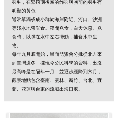
羽毛，在繁殖期後頭的飾羽與胸前的羽毛有
創
明顯的黃色。
通常單獨或成小群於海岸附近、河口、沙洲
典
等淺水地帶覓食。夜間覓食，白天休息。覓
藏
研
食時，以嘴在水中左右掃動，捕食水中生
究
物。
每年九月底開始，黑面琵鷺會分批從北方來
便
到臺灣過冬。據現今公民科學的資料，出沒
民
最高峰是在隔年一月，並逐步緩降到六月，
服
觀察地點包含臺南、雲林、新竹、台北、宜
務
蘭、花蓮與台東的流域出海口處。
政
府
公