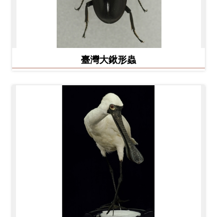
友
善
措
施
臺灣大鍬形蟲
服
務
網
站
導
覽
En
日
glis
本
h
語