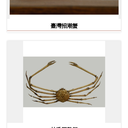
臺灣招潮蟹