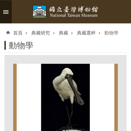
跳到主要內容區塊
進
階
首頁
典藏研究
典藏
典藏選粹
動物學
搜
尋
動物學
認
識
臺
博
參
觀
資