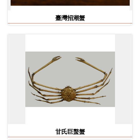
臺灣招潮蟹
甘氏巨螯蟹