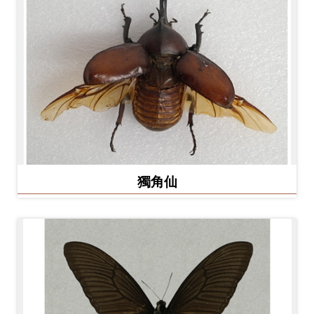
開
資
訊
隱
私
權
與
資
獨角仙
訊
安
全
宣
告
資