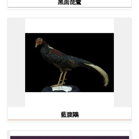
黑面琵鷺
Ba
ha
sa
Ind
Tiế
on
ng
esi
Việ
a
t
藍腹鷴