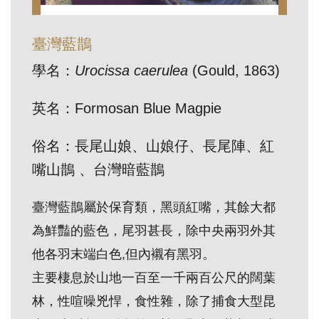
訊
臺灣藍鵲
展
學名：
Urocissa caerulea
(Gould, 1863)
覽
資
英名：Formosan Blue Magpie
訊
俗名：長尾山娘、山娘仔、長尾陣、紅
教
嘴山鵲 、台灣暗藍鵲
育
臺灣藍鵲屬於保育類，黑頭紅嘴，其餘大都
活
動
為鮮豔的藍色，尾羽甚長，除中央兩羽外其
他各羽末端白色,但內襯有黑羽。
出
主要棲息於山地一百至一千兩百公尺的闊葉
版
林，性喧噪兇悍，食性雜，除了捕食大型昆
文