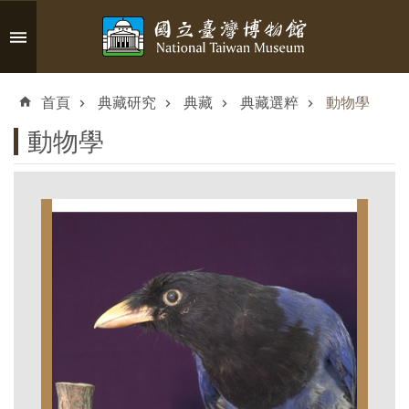
跳到主要內容區塊
進
階
首頁
典藏研究
典藏
典藏選粹
動物學
搜
尋
動物學
認
識
臺
博
參
觀
資