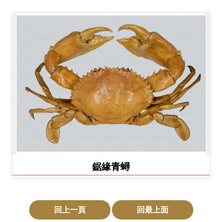
鋸緣青蟳
回上一頁
回最上面