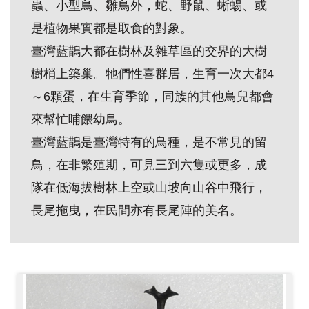
蟲、小型鳥、雛鳥外，蛇、野鼠、蜥蜴、或
創
是植物果實都是取食的對象。
臺灣藍鵲大都在樹林及雜草區的交界的大樹
典
樹梢上築巢。牠們性喜群居，生育一次大都4
藏
研
～6顆蛋，在生育季節，同族的其他鳥兒都會
究
來幫忙哺餵幼鳥。
臺灣藍鵲是臺灣特有的鳥種，是不常見的留
便
鳥，在非繁殖期，可見三到六隻或更多，成
民
隊在低海拔樹林上空或山坡向山谷中飛行，
服
長尾拖曳，在民間亦有長尾陣的美名。
務
政
府
公