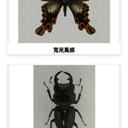
料
開
放
宣
告
寬尾鳳蝶
著
作
權
聲
明
回
首
頁