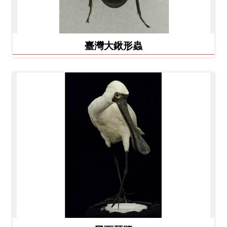
友
善
臺灣大鍬形蟲
措
施
服
務
網
站
導
覽
En
日
glis
本
h
語