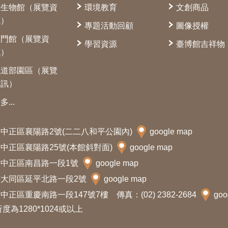
古生物館（展覽資
環境教育
文創商品
訊）
專題活動回顧
圖像授權
南門館（展覽資
學習資源
臺博館吉祥物
訊）
鐵道部園區（展覽
資訊）
多...
北市中正區襄陽路2號(二二八和平公園內)
google map
北市中正區襄陽路25號(本館斜對面)
google map
北市中正區南昌路一段1號
google map
北市大同區延平北路一段2號
google map
中正區重慶南路一段147號7樓 傳真：(02) 2382-2684
goo
析度為1280*1024或以上