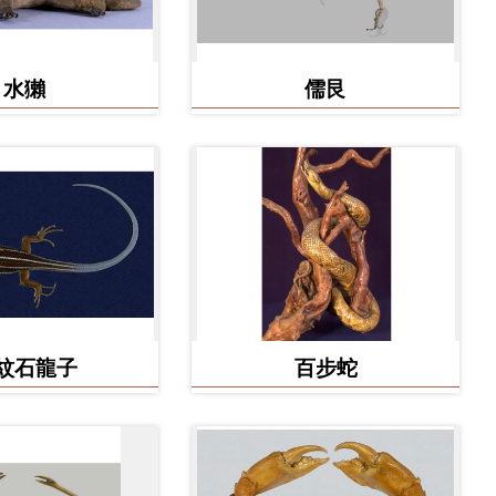
水獺
儒艮
紋石龍子
百步蛇