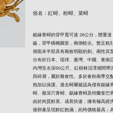
俗名：紅蟳、粉蟳、菜蟳
鋸緣青蟳的背甲寬可達 28公分，體重達
齒，背甲橫橢圓形，兩側較尖。螫足粗
側面末半部具有兩枚明顯的刺。兩性其
分布於日本、琉球、臺灣、中國、東南
內灣至水深50公尺、紅樹林沼澤潮間帶
與碎屑，屬於雜食性。多於春秋兩季交
抱加以保護。過去蟳屬被認為僅有鋸緣
蟳、擬深穴青蟳、鋸緣青蟳及特蘭奎巴
由於肉質鮮美、成長快速，擁有極高經
後卵巢呈現鮮紅飽滿，此時價格最高；