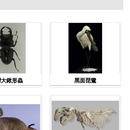
灣大鍬形蟲
黑面琵鷺