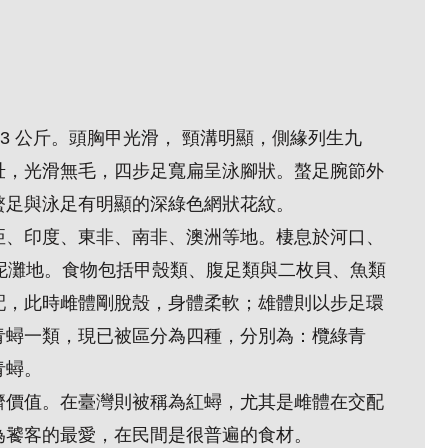
 3 公斤。頭胸甲光滑， 頸溝明顯，側緣列生九
壯，光滑無毛，四步足寬扁呈泳腳狀。螯足腕節外
螯足與泳足有明顯的深綠色網狀花紋。
亞、印度、東非、南非、澳洲等地。棲息於河口、
泥灘地。食物包括甲殼類、腹足類與二枚貝、魚類
配，此時雌體剛脫殼，身體柔軟；雄體則以步足環
青蟳一類，現已被區分為四種，分別為：欖綠青
青蟳。
濟價值。在臺灣則被稱為紅蟳，尤其是雌體在交配
為饕客的最愛，在民間是很普遍的食材。