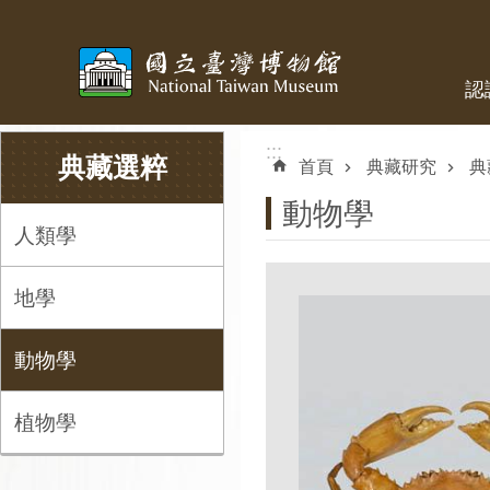
跳到主要內容區塊
認
:::
:::
典藏選粹
首頁
典藏研究
典
動物學
人類學
地學
動物學
植物學