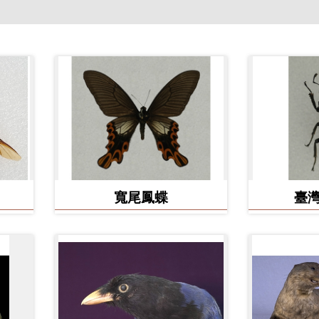
寬尾鳳蝶
臺