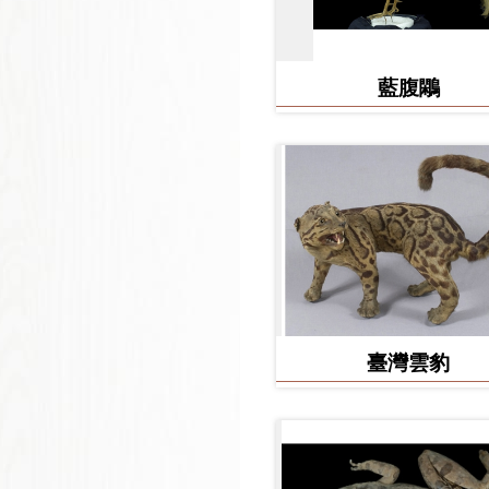
藍腹鷴
臺灣雲豹