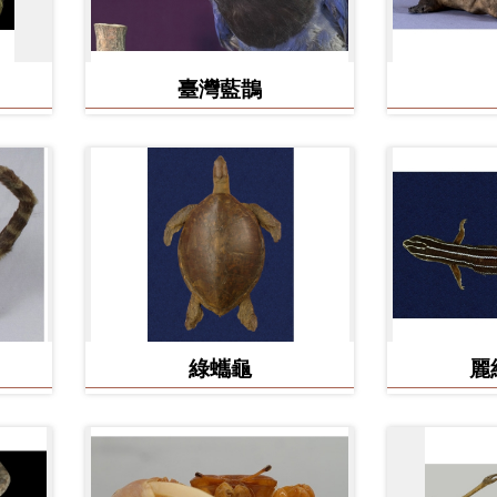
臺灣藍鵲
綠蠵龜
麗