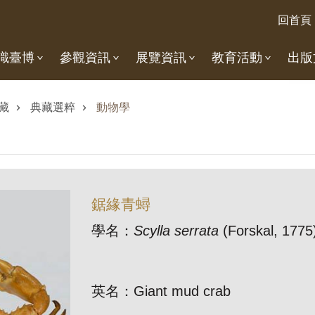
回首頁
識臺博
參觀資訊
展覽資訊
教育活動
出版
藏
典藏選粹
動物學
鋸緣青蟳
學名：
Scylla serrata
(Forskal, 1775
英名：Giant mud crab