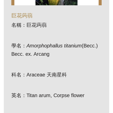
訊
巨花蒟蒻
展
名稱：巨花蒟蒻
覽
資
訊
學名：
Amorphophallus titanium
(Becc.)
Becc. ex. Arcang
教
育
活
科名：Araceae 天南星科
動
英名：Titan arum, Corpse flower
出
版
文