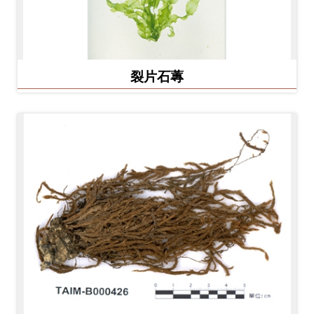
Ba
ha
sa
Ind
Tiế
on
ng
esi
Việ
裂片石蓴
a
t