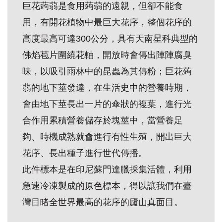
巨花蒟蒻是食用蒟蒻的遠親，但卻不能食
創
用，有開花植物中最巨大花序，整個花序的
高度最高可達300公分，具有天南星科典型的
典
藏
佛焰苞片圍繞花軸，開放時會傳出陣陣腐臭
研
味，以吸引雨林中的昆蟲為其傳粉；巨花蒟
究
蒻的地下莖發達，在生活史中的營養時期，
會由地下莖長出一片的傘狀的複葉，進行光
便
合作用累積營養儲存於塊莖中，當營養足
民
夠、時機成熟就會進行有性生殖，開出巨大
服
花序、長出種子進行世代傳播。
務
此件標本是在印尼蘇門達臘採集活體，利用
急速冷凍製成的原色標本，得以讓我們在臺
政
府
灣目睹全世界最高的花序的廬山真面目。
公