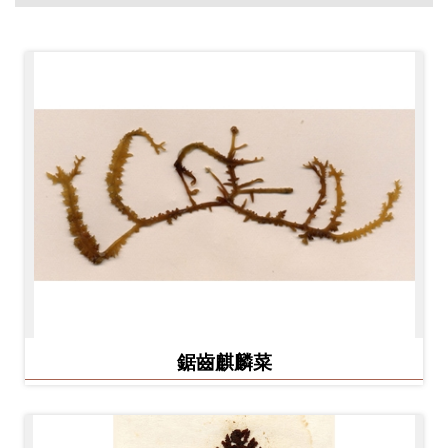
開
資
訊
隱
私
權
與
資
訊
安
全
鋸齒麒麟菜
宣
告
資