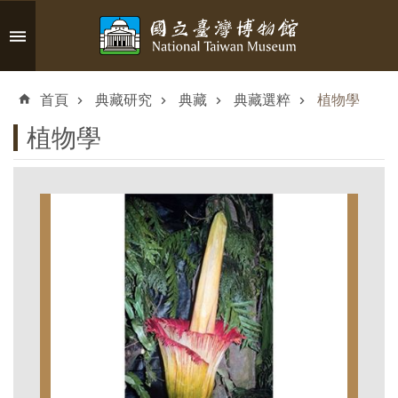
跳到主要內容區塊
進
階
首頁
典藏研究
典藏
典藏選粹
植物學
搜
尋
植物學
認
識
臺
博
參
觀
資