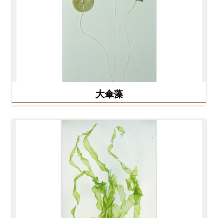
友
善
措
施
服
務
大傘藻
網
站
導
覽
En
日
glis
本
h
語