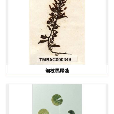
料
開
放
宣
告
著
作
權
匍枝馬尾藻
聲
明
回
首
頁