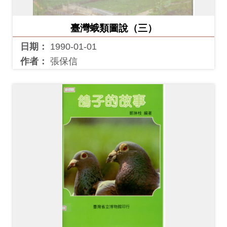
開
資
臺灣蛾類圖說（三）
訊
日期：
1990-01-01
作者：
張保信
隱
私
權
與
資
訊
安
全
宣
告
資