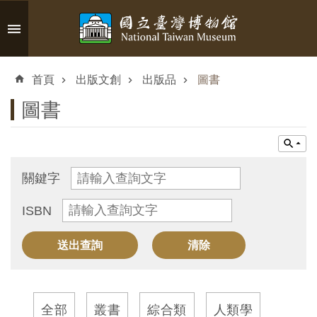
跳到主要內容區塊
進
階
首頁
出版文創
出版品
圖書
搜
尋
圖書
認
關鍵字
識
ISBN
臺
博
參
觀
全部
叢書
綜合類
人類學
資