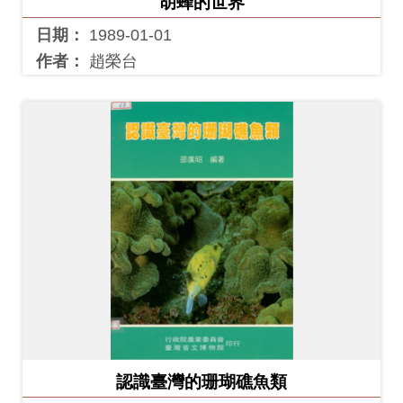
胡蜂的世界
友
日期：
1989-01-01
善
作者：
趙榮台
措
施
服
務
網
站
導
覽
En
日
glis
本
h
語
認識臺灣的珊瑚礁魚類