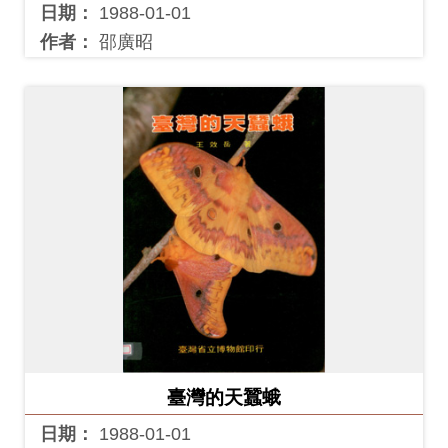
Ba
日期：
1988-01-01
ha
sa
作者：
邵廣昭
Ind
Tiế
on
ng
esi
Việ
a
t
臺灣的天蠶蛾
日期：
1988-01-01