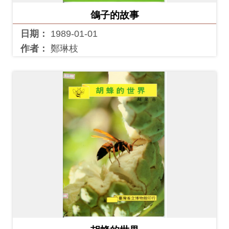
料
鴿子的故事
開
日期：
1989-01-01
放
作者：
鄭琳枝
宣
告
著
作
權
聲
明
回
首
頁