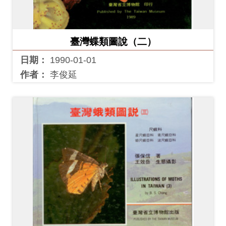
創
臺灣蝶類圖說（二）
典
藏
日期：
1990-01-01
研
作者：
李俊延
究
便
民
服
務
政
府
公