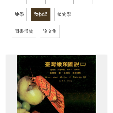
訊
地學
動物學
植物學
展
覽
圖書博物
論文集
資
訊
教
育
活
動
出
版
文