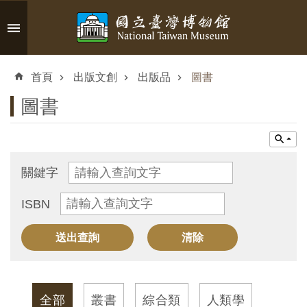
跳到主要內容區塊
進
階
首頁
出版文創
出版品
圖書
搜
尋
圖書
認
關鍵字
識
ISBN
臺
博
參
觀
全部
叢書
綜合類
人類學
資