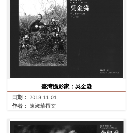
臺灣攝影家：吳金淼
日期：
2018-11-01
作者：
陳淑華撰文