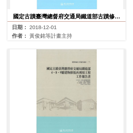
開
資
國定古蹟臺灣總督府交通局鐵道部古蹟修復
訊
再利用第一期工程工作報告書(附錄)(臺博系
日期：
2018-12-01
統工作報告叢書6)
作者：
黃俊銘等計畫主持
隱
私
權
與
資
訊
安
全
宣
告
資