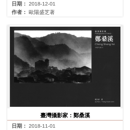
Ba
日期：
2018-12-01
ha
sa
作者：
歐陽盛芝著
Ind
Tiế
on
ng
esi
Việ
a
t
臺灣攝影家：鄭桑溪
日期：
2018-11-01