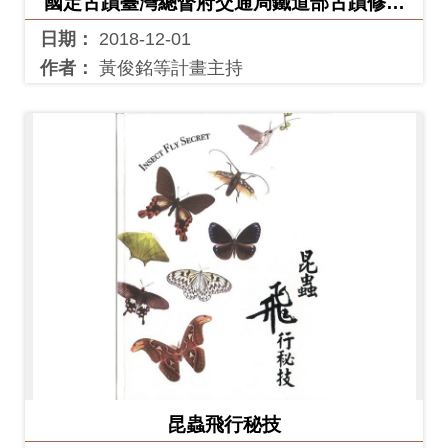
國定古蹟臺灣總督府交通局鐵道部古蹟修復
再利用第一期工程工作報告書(臺博系統工作
友
日期：
2018-12-01
報告叢書6)
善
作者：
黃俊銘等計畫主持
措
施
服
務
網
站
導
覽
En
日
glis
本
h
語
昆蟲飛行秘技