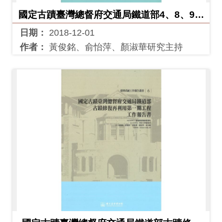
料
國定古蹟臺灣總督府交通局鐵道部4、8、9號
開
建物修復再利用工程工作報告書(臺博系統工
日期：
2018-12-01
放
作報告叢書7)
作者：
黃俊銘、俞怡萍、顏淑華研究主持
宣
告
著
作
權
聲
明
回
首
頁