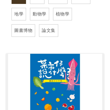
訊
地學
動物學
植物學
展
覽
圖書博物
論文集
資
訊
教
育
活
動
出
版
文