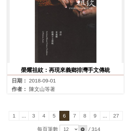
榮耀祖紋：再現來義鄉排灣手文傳統
日期：
2018-09-01
作者：
陳文山等著
1
...
3
4
5
6
7
8
9
...
27
每頁筆數
/
314