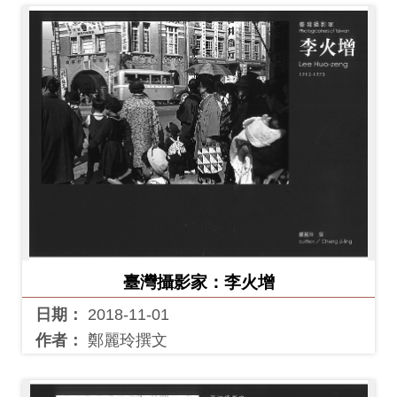
臺灣攝影家：李火增
日期：
2018-11-01
作者：
鄭麗玲撰文