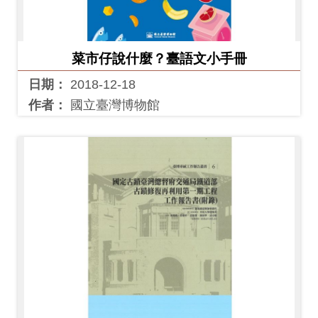
創
菜市仔說什麼？臺語文小手冊
典
藏
日期：
2018-12-18
研
作者：
國立臺灣博物館
究
便
民
服
務
政
府
公