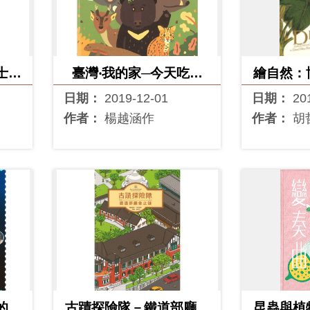
士民
臺灣‧我的家─今天吃什
繪自然：
錄
麼？
日期：
2019-12-01
日期：
20
作者：
楊越涵作
作者：
胡
的蔚
古蹟探險隊－鐵道部廳舍
昆蟲與植