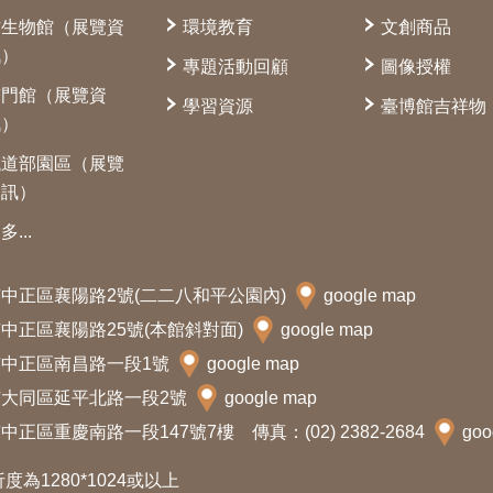
古生物館（展覽資
環境教育
文創商品
訊）
專題活動回顧
圖像授權
南門館（展覽資
學習資源
臺博館吉祥物
訊）
鐵道部園區（展覽
資訊）
多...
北市中正區襄陽路2號(二二八和平公園內)
google map
北市中正區襄陽路25號(本館斜對面)
google map
北市中正區南昌路一段1號
google map
北市大同區延平北路一段2號
google map
中正區重慶南路一段147號7樓 傳真：(02) 2382-2684
goo
析度為1280*1024或以上