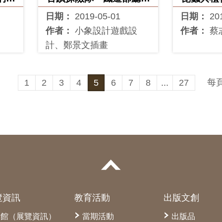
之謎
日期：
2019-05-01
日期：
20
作者：
小象設計遊戲設
作者：
蔡
計、鄭景文插畫
每
1
2
3
4
5
6
7
8
...
27
覽資訊
教育活動
出版文創
本館（展覽資訊）
當期活動
出版品