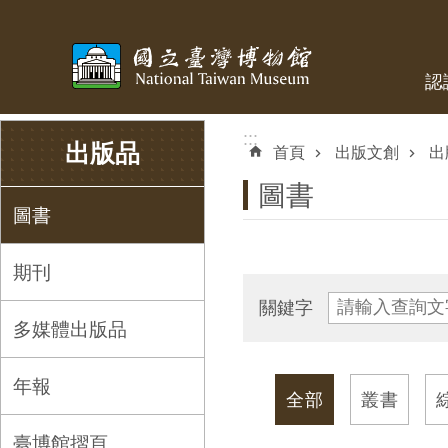
跳到主要內容區塊
認
:::
:::
出版品
首頁
出版文創
出
圖書
圖書
期刊
關鍵字
多媒體出版品
年報
全部
叢書
臺博館摺頁