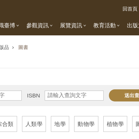
回首頁
識臺博
參觀資訊
展覽資訊
教育活動
出版
版品
圖書
ISBN
綜合類
人類學
地學
動物學
植物學