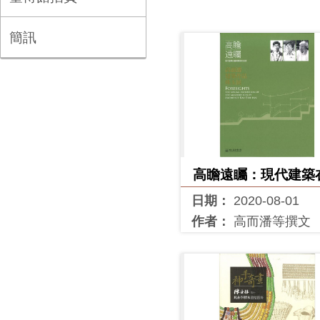
簡訊
高瞻遠矚：現代建築
灣實踐的見證：高而
日期：
2020-08-01
築作品珠玉展
作者：
高而潘等撰文