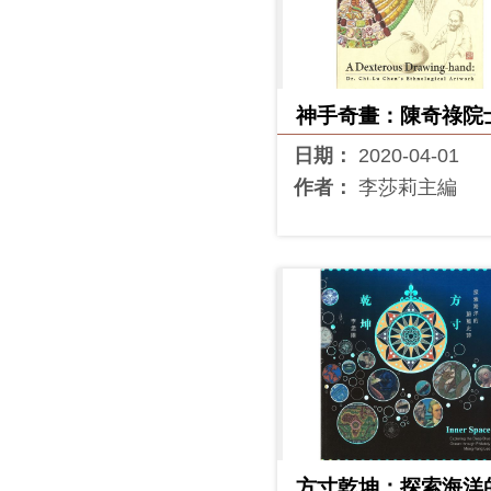
神手奇畫：陳奇祿院
族學標本圖繪圖
日期：
2020-04-01
作者：
李莎莉主編
方寸乾坤：探索海洋