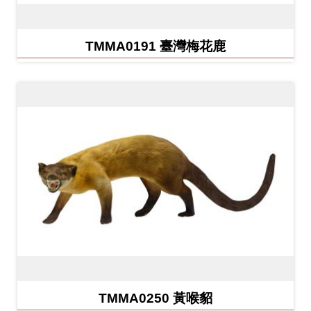
訊
TMMA0191 臺灣梅花鹿
展
覽
資
訊
教
育
活
動
出
版
TMMA0250 黃喉貂
文