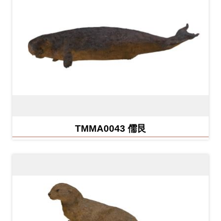
開
資
訊
隱
私
權
與
資
TMMA0043 儒艮
訊
安
全
宣
告
資