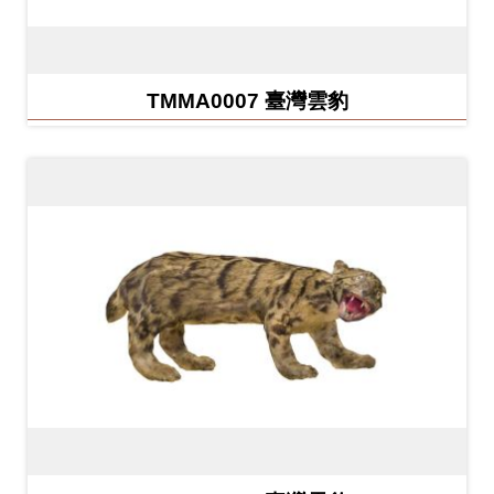
友
善
TMMA0007 臺灣雲豹
措
施
服
務
網
站
導
覽
En
日
glis
本
h
語