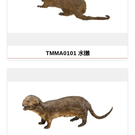
料
開
放
宣
告
TMMA0101 水獺
著
作
權
聲
明
回
首
頁