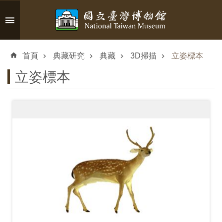
跳到主要內容區塊
進
階
首頁
典藏研究
典藏
3D掃描
立姿標本
搜
尋
立姿標本
認
識
臺
博
參
觀
資