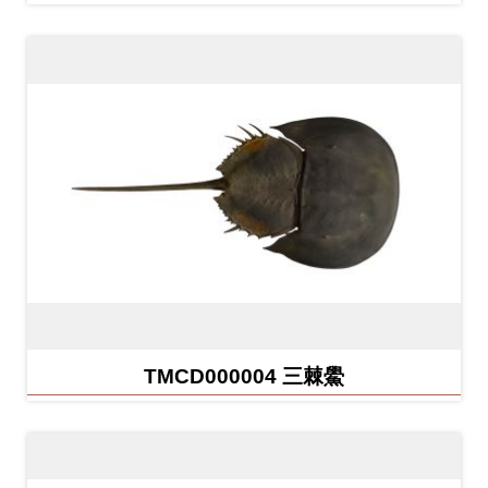
創
典
藏
研
究
便
民
服
務
TMCD000004 三棘鱟
政
府
公