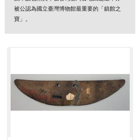
開
被公認為國立臺灣博物館最重要的「鎮館之
資
寶」。
訊
隱
私
權
與
資
訊
安
全
宣
告
資