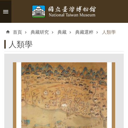
跳到主要內容區塊
進
階
首頁
典藏研究
典藏
典藏選粹
人類學
搜
尋
人類學
認
識
臺
博
參
觀
資