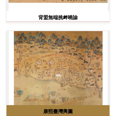
背盟無端挑衅曉諭
康熙臺灣輿圖