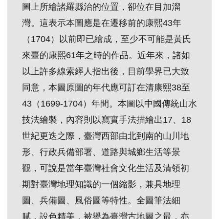
圖上所繪諸羅縣治的位置，卻位在目加溜
創
灣。這表示本圖應是在遷移前的康熙43年
（1704）以前即已繪成，至少不可能是黃氏
典
藏
來臺的康熙61年之時的作品。近年來，諸如
研
以上許多線索經人指出後，目前學界已大致
究
同意，本圖原圖的年代應可訂在清康熙38至
43（1699-1704）年間。本圖以中國傳統山水
便
技法繪製，內容則以寫實手法描繪出17、18
民
世紀更迭之際，臺灣西部由北到南的山川地
服
形、行政兵備部署、道路與城鄉生活等景
務
觀，可說是當年臺灣社會文化生活及清領初
政
期對臺灣地理知識的一個縮影，兼具地理
府
圖、兵備圖、風俗圖等特性。全圖筆法細
公
膩，設色精美，被譽為臺灣古地圖之最，亦