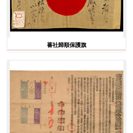
蕃社歸順保護旗