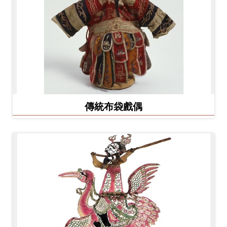
Ba
ha
sa
Ind
Tiế
on
ng
esi
Việ
a
t
傳統布袋戲偶