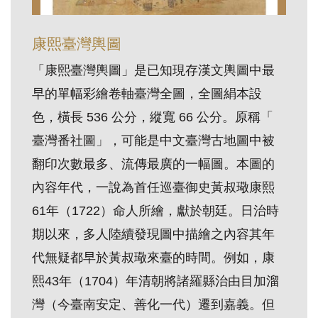
訊
康熙臺灣輿圖
展
「康熙臺灣輿圖」是已知現存漢文輿圖中最
覽
早的單幅彩繪卷軸臺灣全圖，全圖絹本設
資
色，橫長 536 公分，縱寬 66 公分。原稱「
訊
臺灣番社圖」，可能是中文臺灣古地圖中被
翻印次數最多、流傳最廣的一幅圖。本圖的
教
內容年代，一說為首任巡臺御史黃叔璥康熙
育
活
61年（1722）命人所繪，獻於朝廷。日治時
動
期以來，多人陸續發現圖中描繪之內容其年
代無疑都早於黃叔璥來臺的時間。例如，康
出
熙43年（1704）年清朝將諸羅縣治由目加溜
版
灣（今臺南安定、善化一代）遷到嘉義。但
文