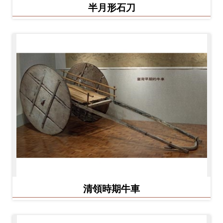
半月形石刀
料
開
放
宣
告
著
作
權
聲
明
回
清領時期牛車
首
頁