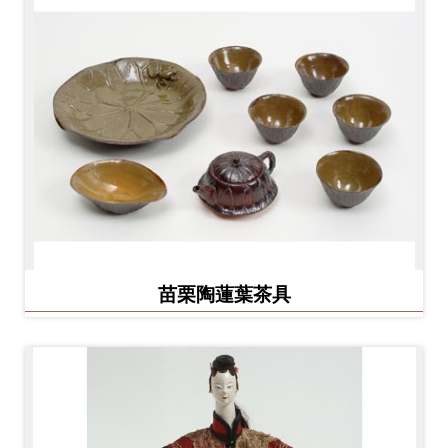
友
善
措
施
服
務
網
站
導
苗栗陶蓮葉茶具
覽
En
日
glis
本
h
語