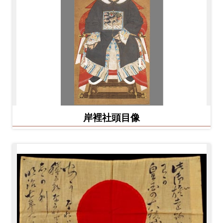
岸裡社頭目像