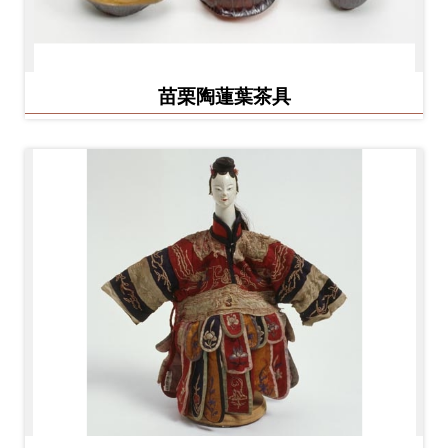
友
善
措
苗栗陶蓮葉茶具
施
服
務
網
站
導
覽
En
日
glis
本
h
語