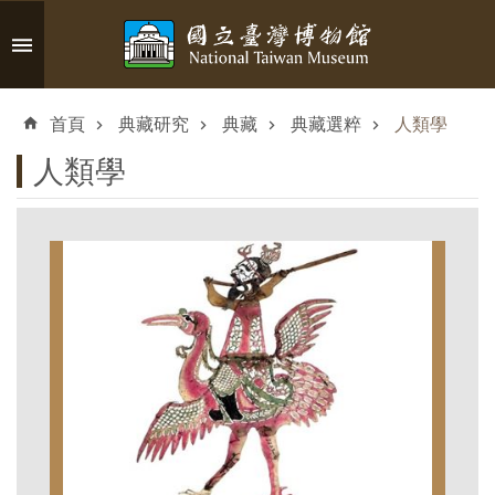
跳到主要內容區塊
進
階
首頁
典藏研究
典藏
典藏選粹
人類學
搜
尋
人類學
認
識
臺
博
參
觀
資