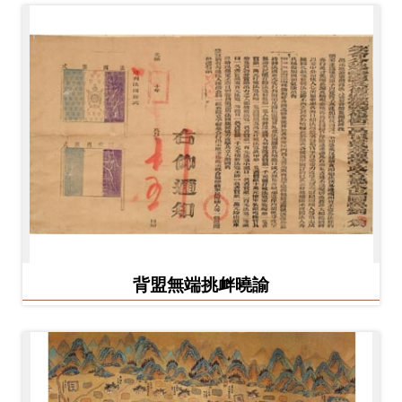
背盟無端挑衅曉諭