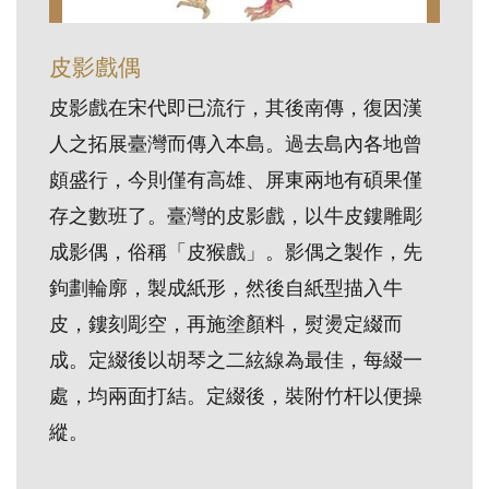
訊
皮影戲偶
展
皮影戲在宋代即已流行，其後南傳，復因漢
覽
人之拓展臺灣而傳入本島。過去島內各地曾
資
頗盛行，今則僅有高雄、屏東兩地有碩果僅
訊
存之數班了。臺灣的皮影戲，以牛皮鏤雕彫
成影偶，俗稱「皮猴戲」。影偶之製作，先
教
鉤劃輪廓，製成紙形，然後自紙型描入牛
育
活
皮，鏤刻彫空，再施塗顏料，熨燙定綴而
動
成。定綴後以胡琴之二絃線為最佳，每綴一
處，均兩面打結。定綴後，裝附竹杆以便操
出
縱。
版
文