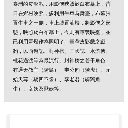
臺灣的皮影戲，用影偶映照於白布幕上，昔
創
日在鄉村映照，多利用牛車為舞臺，布幕張
置牛車之一側，車上裝置油燈，將影偶之形
典
藏
態，映照於白布幕上，今則有專製映臺，並
研
已利用電燈作為照明了。臺灣皮影戲之戲
究
齣，以西遊記、封神榜、三國誌、水滸傳、
桃花過渡等為最流行。封神榜之若干角色，
便
有通天教主（騎鳥）、申公豹（騎虎）、元
民
始天尊（騎四不像）、李老君（騎獨角
服
牛）、女妖及獸妖等。
務
政
府
公