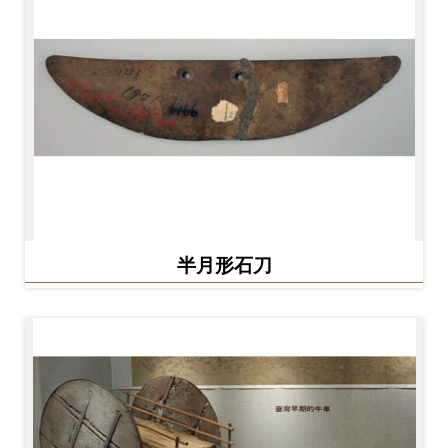
開
資
訊
隱
私
權
與
資
半月形石刀
訊
安
全
宣
告
資