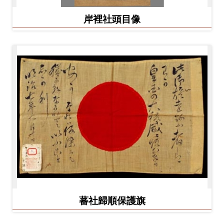
岸裡社頭目像
蕃社歸順保護旗