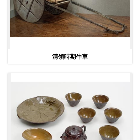
料
開
放
宣
告
清領時期牛車
著
作
權
聲
明
回
首
頁