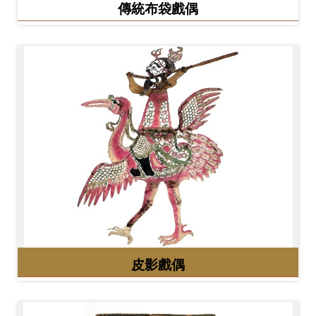
Ba
傳統布袋戲偶
ha
sa
Ind
Tiế
on
ng
esi
Việ
a
t
皮影戲偶