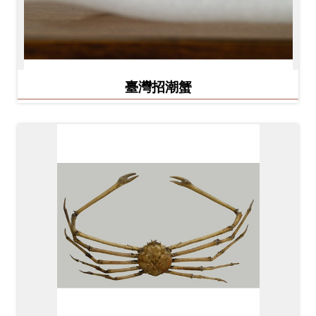
臺灣招潮蟹