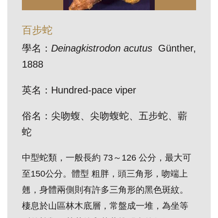
訊
百步蛇
展
學名：
Deinagkistrodon acutus
Günther,
覽
1888
資
訊
英名：Hundred-pace viper
教
俗名：尖吻蝮、尖吻蝮蛇、五步蛇、蘄
育
蛇
活
動
中型蛇類，一般長約 73～126 公分，最大可
至150公分。體型 粗胖，頭三角形，吻端上
出
翹，身體兩側則有許多三角形的黑色斑紋。
版
棲息於山區林木底層，常盤成一堆，為坐等
文