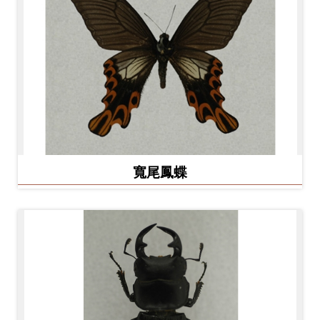
料
開
放
宣
告
著
作
寬尾鳳蝶
權
聲
明
回
首
頁