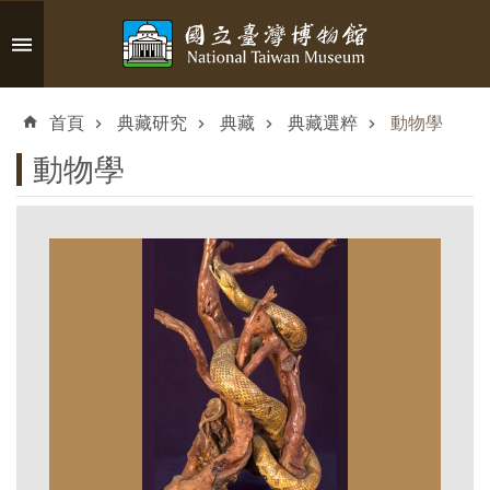
跳到主要內容區塊
進
階
首頁
典藏研究
典藏
典藏選粹
動物學
搜
尋
動物學
認
識
臺
博
參
觀
資