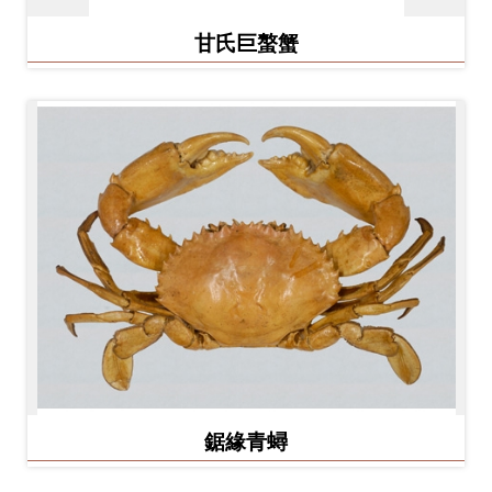
甘氏巨螯蟹
鋸緣青蟳