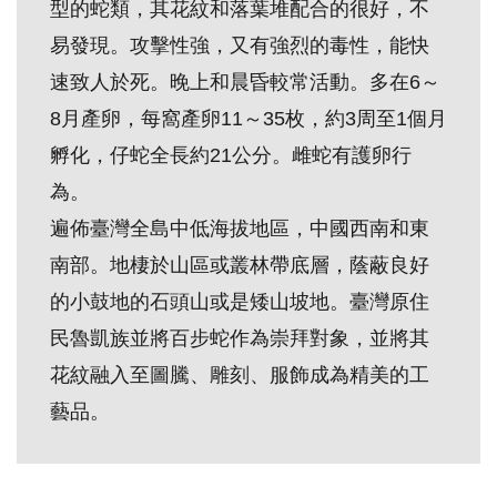
型的蛇類，其花紋和落葉堆配合的很好，不
創
易發現。攻擊性強，又有強烈的毒性，能快
速致人於死。晚上和晨昏較常活動。多在6～
典
8月產卵，每窩產卵11～35枚，約3周至1個月
藏
研
孵化，仔蛇全長約21公分。雌蛇有護卵行
究
為。
遍佈臺灣全島中低海拔地區，中國西南和東
便
南部。地棲於山區或叢林帶底層，蔭蔽良好
民
的小鼓地的石頭山或是矮山坡地。臺灣原住
服
民魯凱族並將百步蛇作為崇拜對象，並將其
務
花紋融入至圖騰、雕刻、服飾成為精美的工
藝品。
政
府
公