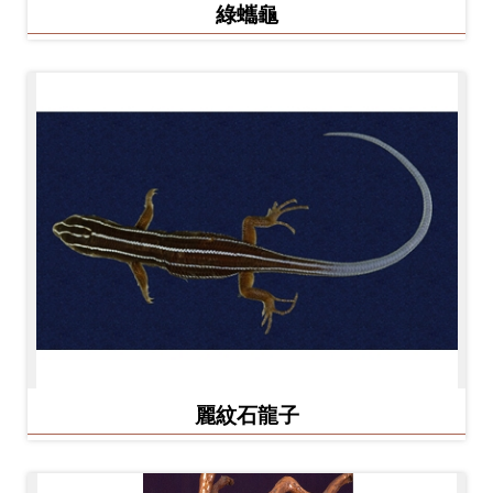
綠蠵龜
麗紋石龍子