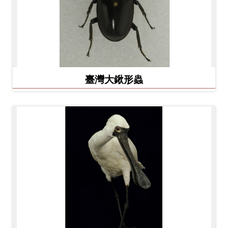
友
善
措
施
服
臺灣大鍬形蟲
務
網
站
導
覽
En
日
glis
本
h
語