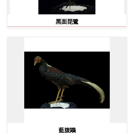
Ba
ha
sa
Ind
Tiế
黑面琵鷺
on
ng
esi
Việ
a
t
藍腹鷴