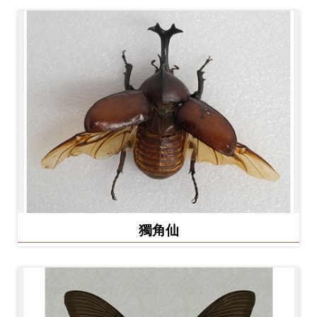
開
資
訊
隱
私
權
與
資
訊
安
獨角仙
全
宣
告
資