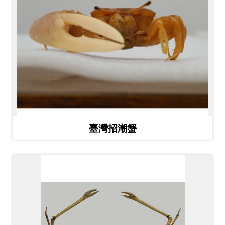
臺灣招潮蟹