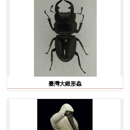
友
善
措
施
服
務
網
站
臺灣大鍬形蟲
導
覽
En
日
glis
本
h
語