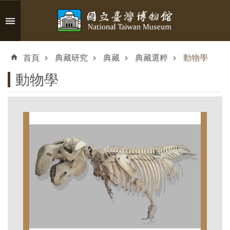
跳到主要內容區塊
進
階
首頁
典藏研究
典藏
典藏選粹
動物學
搜
尋
動物學
認
識
臺
博
參
觀
資