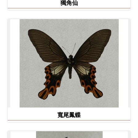
獨角仙
料
開
放
宣
告
著
作
權
聲
明
回
寬尾鳳蝶
首
頁