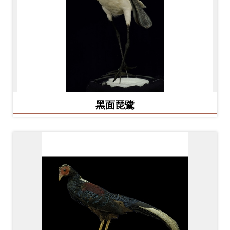
Ba
ha
sa
Ind
Tiế
on
ng
esi
Việ
a
t
黑面琵鷺