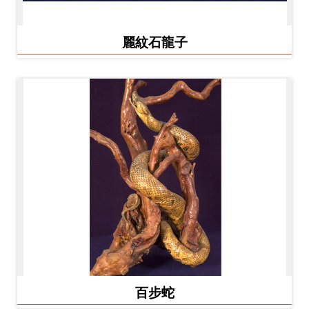
麗紋石龍子
百步蛇