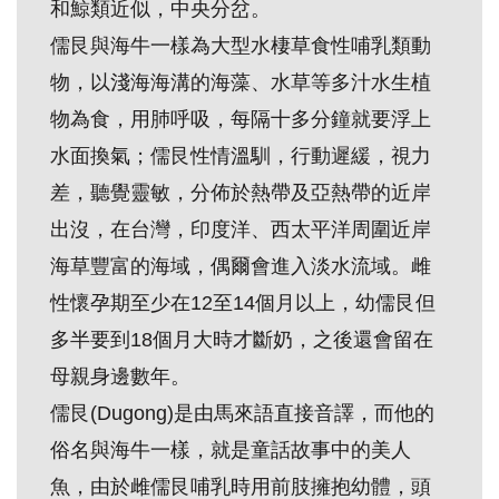
和鯨類近似，中央分岔。
創
儒艮與海牛一樣為大型水棲草食性哺乳類動
物，以淺海海溝的海藻、水草等多汁水生植
典
物為食，用肺呼吸，每隔十多分鐘就要浮上
藏
研
水面換氣；儒艮性情溫馴，行動遲緩，視力
究
差，聽覺靈敏，分佈於熱帶及亞熱帶的近岸
出沒，在台灣，印度洋、西太平洋周圍近岸
便
海草豐富的海域，偶爾會進入淡水流域。雌
民
性懷孕期至少在12至14個月以上，幼儒艮但
服
多半要到18個月大時才斷奶，之後還會留在
務
母親身邊數年。
儒艮(Dugong)是由馬來語直接音譯，而他的
政
俗名與海牛一樣，就是童話故事中的美人
府
公
魚，由於雌儒艮哺乳時用前肢擁抱幼體，頭