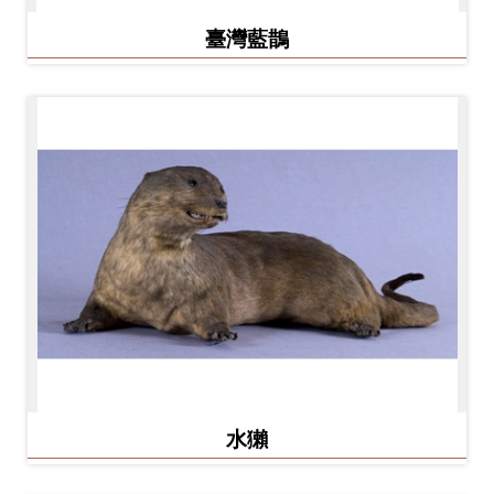
臺灣藍鵲
水獺