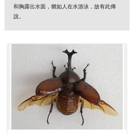
開
和胸露出水面，猶如人在水游泳，故有此傳
資
說。
訊
隱
私
權
與
資
訊
安
全
宣
告
資