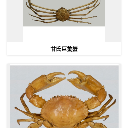
甘氏巨螯蟹