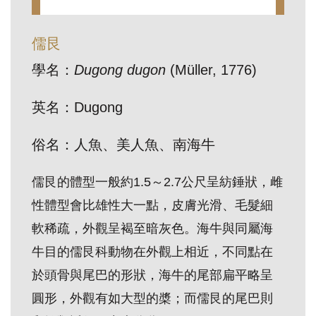
訊
儒艮
展
學名：
Dugong dugon
(Müller, 1776)
覽
資
英名：Dugong
訊
俗名：人魚、美人魚、南海牛
教
儒艮的體型一般約1.5～2.7公尺呈紡錘狀，雌
育
性體型會比雄性大一點，皮膚光滑、毛髮細
活
動
軟稀疏，外觀呈褐至暗灰色。海牛與同屬海
牛目的儒艮科動物在外觀上相近，不同點在
出
於頭骨與尾巴的形狀，海牛的尾部扁平略呈
版
圓形，外觀有如大型的槳；而儒艮的尾巴則
文