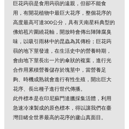
巨花蒟蒻是食用蒟蒻的遠親，但卻不能食
創
用，有開花植物中最巨大花序，整個花序的
高度最高可達300公分，具有天南星科典型的
典
藏
佛焰苞片圍繞花軸，開放時會傳出陣陣腐臭
研
味，以吸引雨林中的昆蟲為其傳粉；巨花蒟
究
蒻的地下莖發達，在生活史中的營養時期，
會由地下莖長出一片的傘狀的複葉，進行光
便
合作用累積營養儲存於塊莖中，當營養足
民
夠、時機成熟就會進行有性生殖，開出巨大
服
花序、長出種子進行世代傳播。
務
此件標本是在印尼蘇門達臘採集活體，利用
急速冷凍製成的原色標本，得以讓我們在臺
政
府
灣目睹全世界最高的花序的廬山真面目。
公