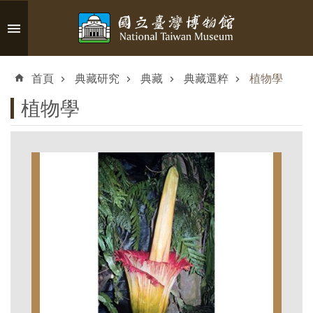
跳到主要內容區塊
進
階
首頁
典藏研究
典藏
典藏選粹
植物學
搜
尋
植物學
認
識
臺
博
參
觀
資