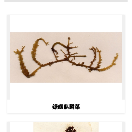
開
資
訊
隱
私
權
與
資
訊
安
全
鋸齒麒麟菜
宣
告
資