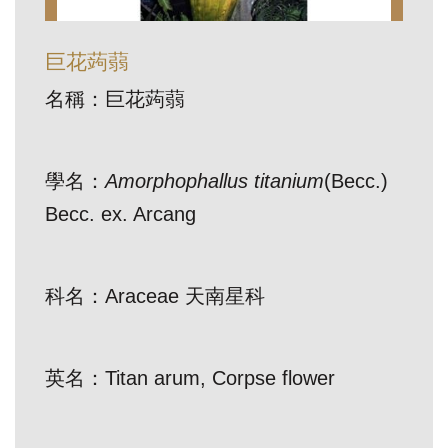
訊
巨花蒟蒻
展
名稱：巨花蒟蒻
覽
資
訊
學名：
Amorphophallus titanium
(Becc.)
Becc. ex. Arcang
教
育
活
科名：Araceae 天南星科
動
英名：Titan arum, Corpse flower
出
版
文