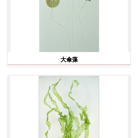
友
善
措
施
服
務
大傘藻
網
站
導
覽
En
日
glis
本
h
語