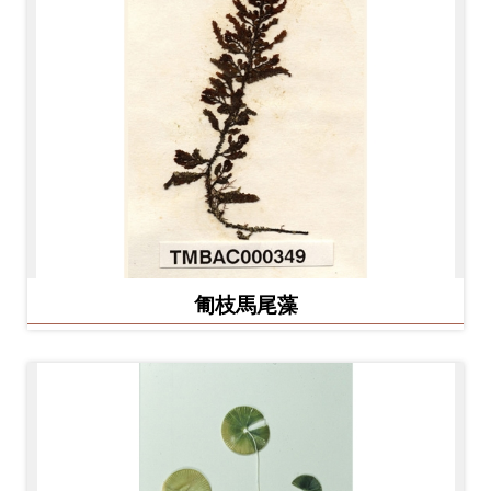
料
開
放
宣
告
著
作
權
匍枝馬尾藻
聲
明
回
首
頁