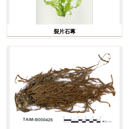
Ba
ha
sa
Ind
Tiế
on
ng
esi
Việ
裂片石蓴
a
t