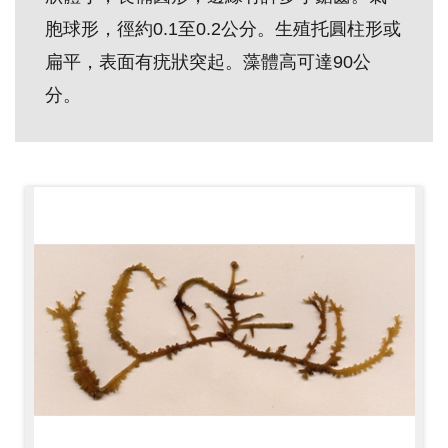
創
胞球形，徑約0.1至0.2公分。生殖托圓柱形或
扁平，表面有疣狀突起。藻體高可達90公
典
分。
藏
研
究
便
民
服
務
政
府
公