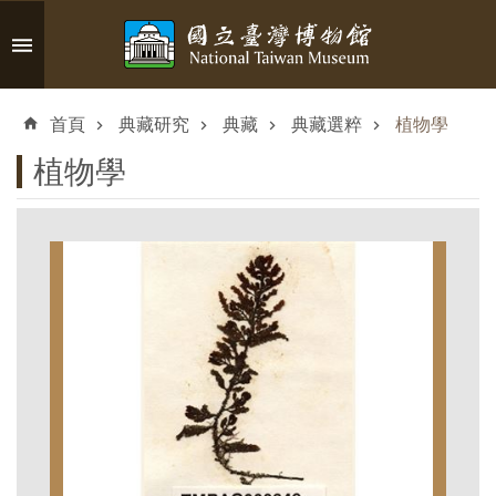
跳到主要內容區塊
進
階
首頁
典藏研究
典藏
典藏選粹
植物學
搜
尋
植物學
認
識
臺
博
參
觀
資