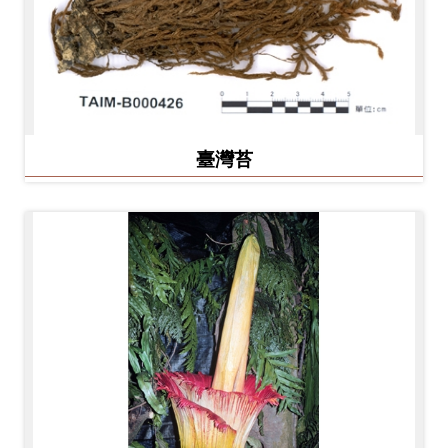
Ba
ha
sa
Ind
Tiế
on
ng
esi
Việ
a
t
臺灣苔