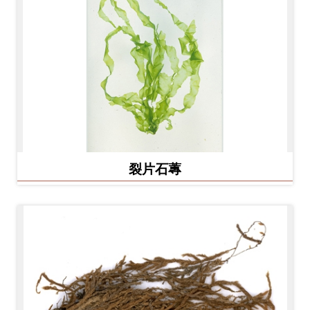
友
善
措
施
服
務
網
裂片石蓴
站
導
覽
En
日
glis
本
h
語