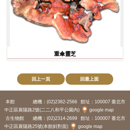
重傘靈芝
回上一頁
回最上面
本館
總機：(02)2382-2566
館址：100007 臺北市
中正區襄陽路2號(二二八和平公園內)
google map
古生物館
總機：(02)2314-2699
館址：100007 臺北市
中正區襄陽路25號(本館斜對面)
google map