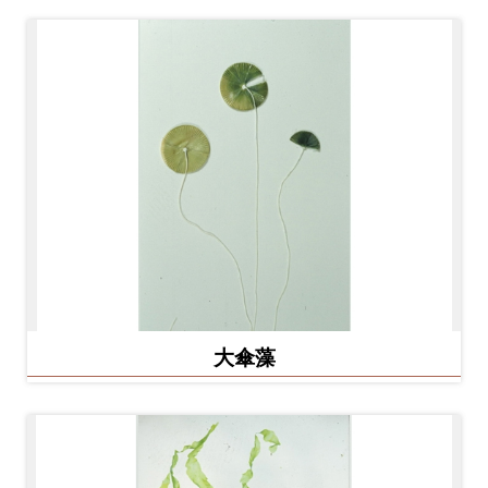
料
開
放
宣
告
著
作
權
聲
明
大傘藻
回
首
頁