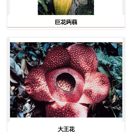
巨花蒟蒻
大王花