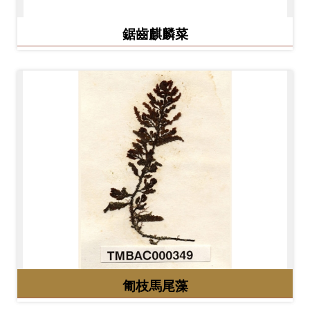
開
資
鋸齒麒麟菜
訊
隱
私
權
與
資
訊
安
全
宣
告
匍枝馬尾藻
資