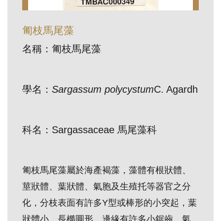
訊
匍枝馬尾藻
展
名稱：匍枝馬尾藻
覽
資
訊
學名：
Sargassum polycystum
C. Agardh
教
科名：Sargassaceae 馬尾藻科
育
活
動
匍枝馬尾藻屬於海產褐藻，藻體有根狀體、
莖狀體、葉狀體、氣胞及生殖托等器官之分
出
化，分枝表面有許多Y型或棒形的小突起，葉
版
文
狀體小，長橢圓形，邊緣有許多小鋸齒。氣