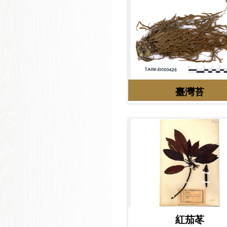
臺灣苔
紅茄苳