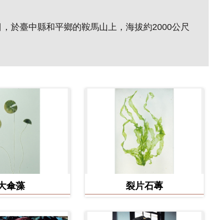
5日，於臺中縣和平鄉的鞍馬山上，海拔約2000公尺
大傘藻
裂片石蓴