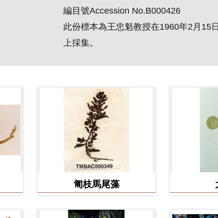
編目號Accession No.B000426
此份標本為王忠魁教授在1960年2月1
上採集。
匍枝馬尾藻