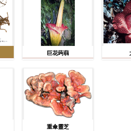
巨花蒟蒻
重傘靈芝