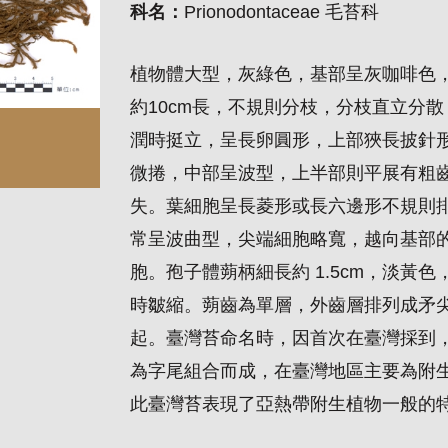
科名：
Prionodontaceae 毛苔科
植物體大型，灰綠色，基部呈灰咖啡色
約10cm長，不規則分枝，分枝直立分
潤時挺立，呈長卵圓形，上部狹長披針
微捲，中部呈波型，上半部則平展有粗齒
失。葉細胞呈長菱形或長六邊形不規則
常呈波曲型，尖端細胞略寬，越向基部
胞。孢子體蒴柄細長約 1.5cm，淡黃
時皺縮。蒴齒為單層，外齒層排列成矛
起。臺灣苔命名時，因首次在臺灣採到
為字尾組合而成，在臺灣地區主要為附
此臺灣苔表現了亞熱帶附生植物一般的