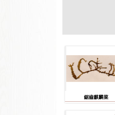
鋸齒麒麟菜