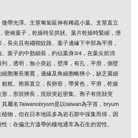
，微帶光澤。主莖匍匐延伸有稀疏小葉。支莖直立
散，密佈葉子，乾燥時呈拱狀。葉片乾燥時緊縮，溼
形，長尖且有縐褶紋路。葉子邊緣下半部為平滑，
。葉子的中肋細長，約佔葉身3/4，在葉尖前消
排列，透明，無小突起，壁厚，有孔，平滑，側壁
的細胞漸長漸寬，邊緣及角細胞略狹小，缺乏翼細
色，粗糙。孢蒴直立，長卵形，帶黃色，平滑，乾燥
尖形，形狀狹長，疣狀突起密集。孢子有疣狀突
，其屬名
Taiwanobryum
是以taiwan為字首，bryum
生植物，但在日本地區多為岩石群中採集而得，因
特性：在偏北方溫帶的棲地通常為石生的習性。