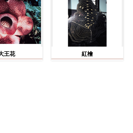
大王花
紅檜