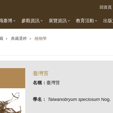
回首頁
識臺博
參觀資訊
展覽資訊
教育活動
出版
藏
典藏選粹
植物學
臺灣苔
名稱：
臺灣苔
學名：
Taiwanobryum speciosum
Nog.