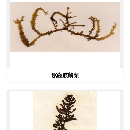
開
資
訊
隱
私
權
與
資
鋸齒麒麟菜
訊
安
全
宣
告
資