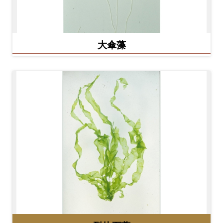
友
善
大傘藻
措
施
服
務
網
站
導
覽
En
日
glis
本
h
語