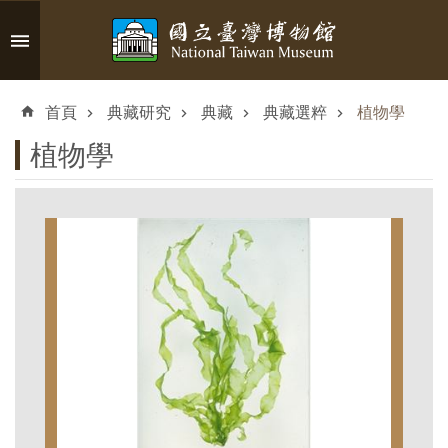
跳到主要內容區塊
進
階
首頁
典藏研究
典藏
典藏選粹
植物學
搜
尋
植物學
認
識
臺
博
參
觀
資