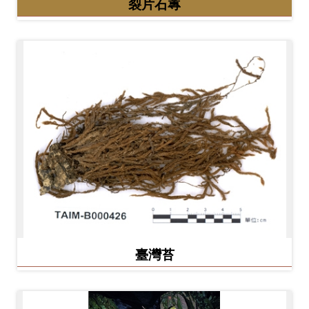
裂片石蓴
Ba
ha
sa
Ind
Tiế
on
ng
esi
Việ
a
t
臺灣苔