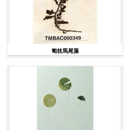
料
開
放
宣
告
匍枝馬尾藻
著
作
權
聲
明
回
首
頁