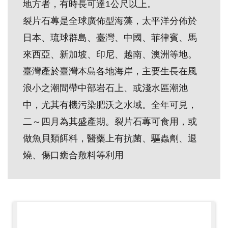
地方者，有時長可達1公尺以上。
創
裂片石蓴是全球廣佈型海藻，太平洋分佈於
日本、琉球群島、臺灣、中國、菲律賓、馬
典
來西亞、新加坡、印尼、越南、澳洲等地。
藏
研
臺灣產於臺灣本島各地海岸，主要生長在風
究
浪小之潮間帶中部岩石上、或淺水區潮池
中，尤其有機污染肥沃之水域。全年可見，
便
二～四月為其盛產期。裂片石蓴可食用，或
民
做魚貝類餌料，醫藥上有抗菌、驅蟲劑、退
服
燒、傷口癒合敷料等利用
務
政
府
公