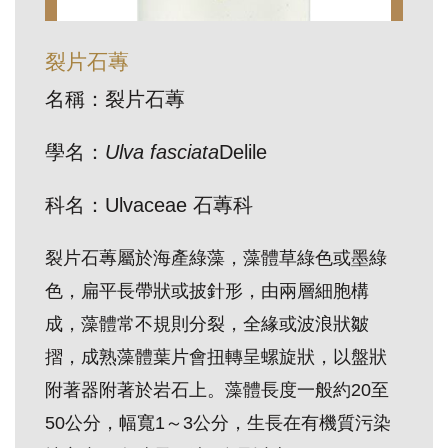
訊
裂片石蓴
展
名稱：裂片石蓴
覽
資
學名：
Ulva fasciata
Delile
訊
科名：Ulvaceae 石蓴科
教
裂片石蓴屬於海產綠藻，藻體草綠色或墨綠
育
色，扁平長帶狀或披針形，由兩層細胞構
活
動
成，藻體常不規則分裂，全緣或波浪狀皺
摺，成熟藻體葉片會扭轉呈螺旋狀，以盤狀
出
附著器附著於岩石上。藻體長度一般約20至
版
50公分，幅寬1～3公分，生長在有機質污染
文