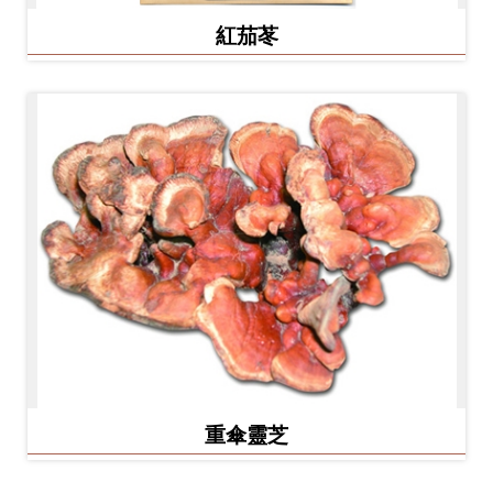
紅茄苳
重傘靈芝