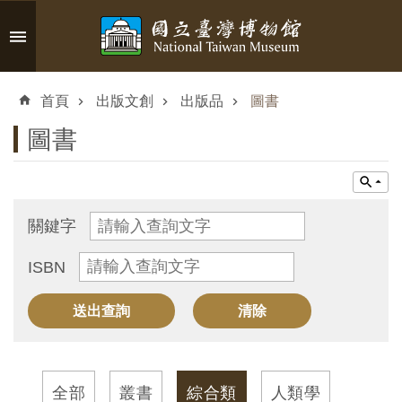
跳到主要內容區塊
進
階
首頁
出版文創
出版品
圖書
搜
尋
圖書
認
關鍵字
識
ISBN
臺
博
參
觀
全部
叢書
綜合類
人類學
資