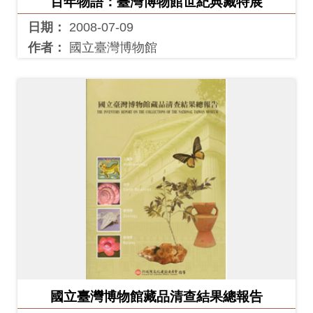
百年物語：臺灣博物館世紀典藏特展
友
日期：
2008-07-09
善
作者：
國立臺灣博物館
措
施
服
務
網
站
導
覽
En
日
glis
本
h
語
國立臺灣博物館藏品清查結果總報告