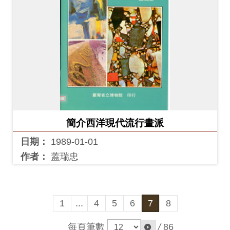
簡介西洋現代流行畫派
日期：
1989-01-01
作者：
蓋瑞忠
1
...
4
5
6
7
8
每頁筆數
/
86