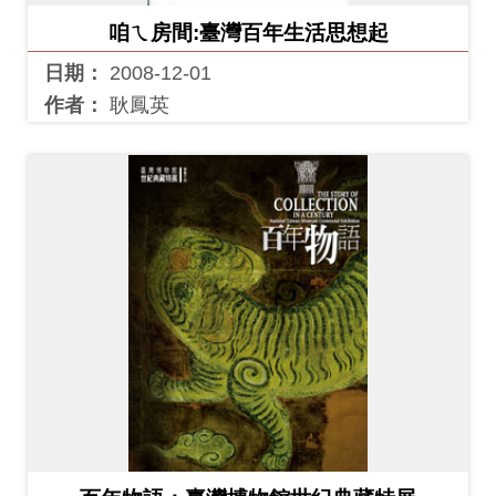
料
咱ㄟ房間:臺灣百年生活思想起
開
日期：
2008-12-01
放
作者：
耿鳳英
宣
告
著
作
權
聲
明
回
首
頁