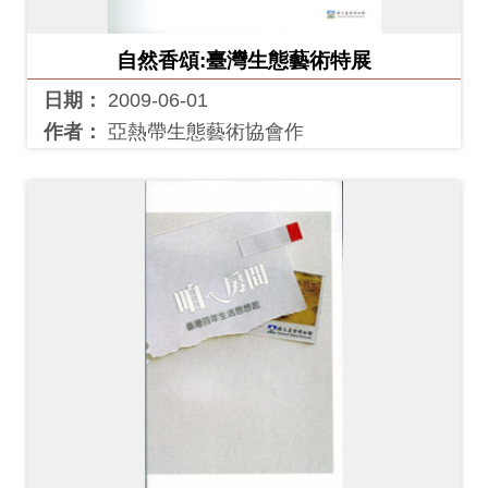
開
資
自然香頌:臺灣生態藝術特展
訊
日期：
2009-06-01
作者：
亞熱帶生態藝術協會作
隱
私
權
與
資
訊
安
全
宣
告
資