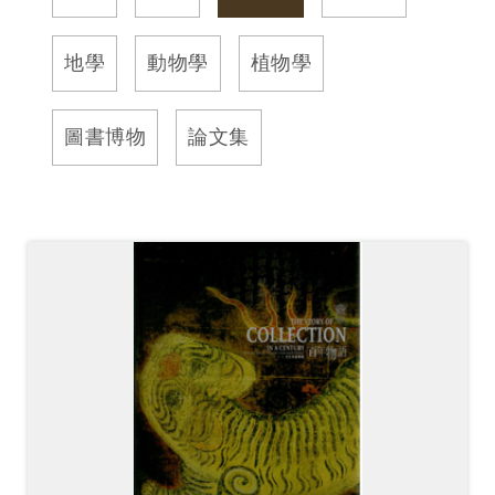
訊
地學
動物學
植物學
展
覽
圖書博物
論文集
資
訊
教
育
活
動
出
版
文