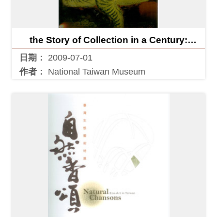
創
the Story of Collection in a Century:
典
Special Exhibition of the National Taiwan
藏
日期：
2009-07-01
Museum,
研
作者：
National Taiwan Museum
究
便
民
服
務
政
府
公