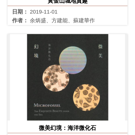
黃金山城地質趣
友
日期：
2019-11-01
善
作者：
余炳盛、方建能、蘇建華作
措
施
服
務
網
站
導
覽
En
日
glis
本
h
語
微美幻境：海洋微化石