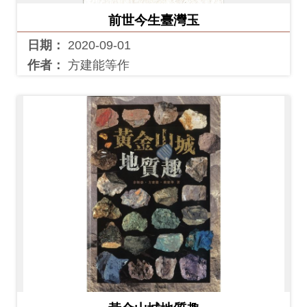
料
前世今生臺灣玉
開
日期：
2020-09-01
放
作者：
方建能等作
宣
告
著
作
權
聲
明
回
首
頁