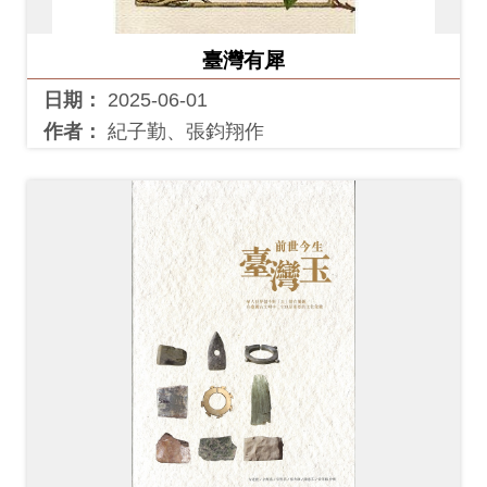
開
資
臺灣有犀
訊
日期：
2025-06-01
作者：
紀子勤、張鈞翔作
隱
私
權
與
資
訊
安
全
宣
告
資