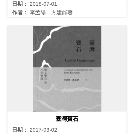
Ba
日期：
2018-07-01
ha
sa
作者：
李孟陽、方建能著
Ind
Tiế
on
ng
esi
Việ
a
t
臺灣寶石
日期：
2017-03-02