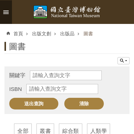
跳到主要內容區塊
進
階
首頁
出版文創
出版品
圖書
搜
尋
圖書
認
關鍵字
識
ISBN
臺
博
參
觀
全部
叢書
綜合類
人類學
資