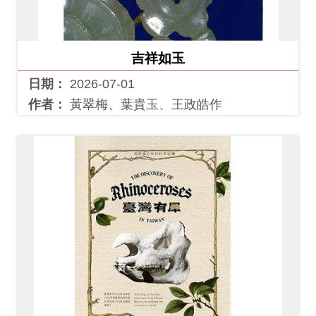
創
吉祥如玉
典
藏
日期：
2026-07-01
研
作者：
黃翠梅、葉貴玉、王政皓作
究
便
民
服
務
政
府
公