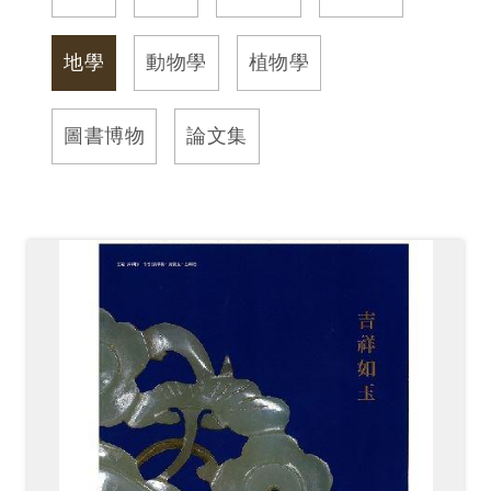
訊
地學
動物學
植物學
展
覽
圖書博物
論文集
資
訊
教
育
活
動
出
版
文