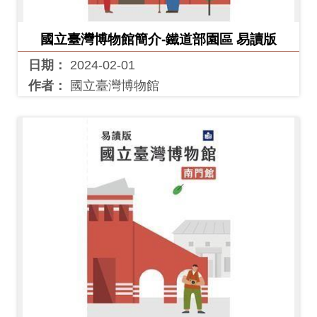
開
資
國立臺灣博物館簡介-鐵道部園區 易讀版
訊
日期：
2024-02-01
作者：
國立臺灣博物館
隱
私
權
與
資
訊
安
全
宣
告
資