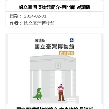
料
國立臺灣博物館簡介-南門館 易讀版
開
日期：
2024-02-01
放
作者：
國立臺灣博物館
宣
告
著
作
權
聲
明
回
首
頁