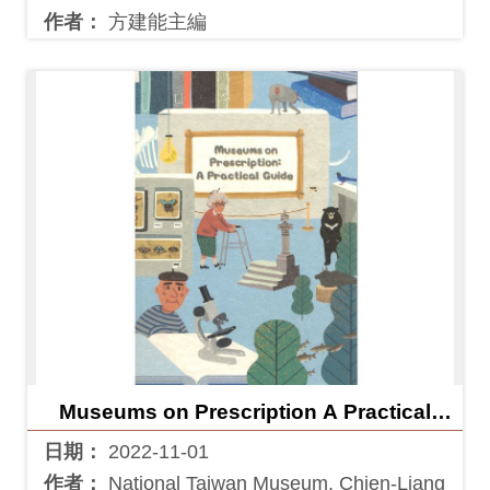
作者：
方建能主編
Museums on Prescription A Practical
Guide
日期：
2022-11-01
作者：
National Taiwan Museum, Chien-Liang