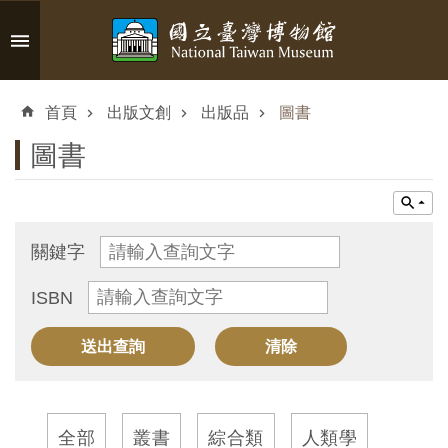
跳到主要內容區塊
進
階
首頁
出版文創
出版品
圖書
搜
尋
圖書
認
關鍵字
識
ISBN
臺
博
參
觀
全部
叢書
綜合類
人類學
資