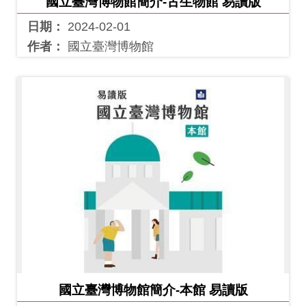
國立臺灣博物館簡介-古生物館 易讀版
友
日期：
2024-02-01
善
作者：
國立臺灣博物館
措
施
服
務
網
站
導
覽
En
日
glis
本
h
語
國立臺灣博物館簡介-本館 易讀版