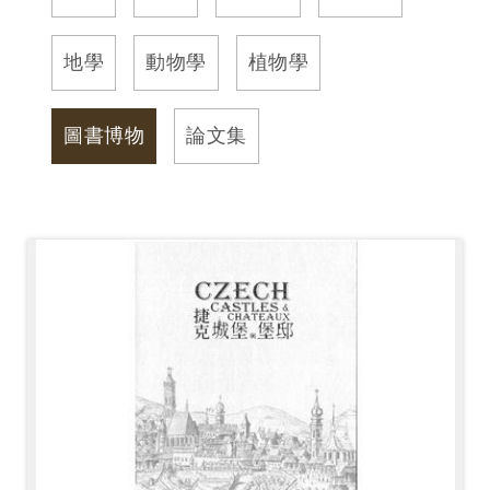
訊
地學
動物學
植物學
展
覽
圖書博物
論文集
資
訊
教
育
活
動
出
版
文