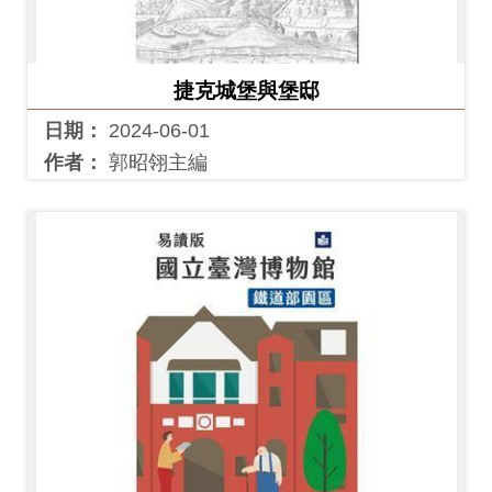
創
捷克城堡與堡邸
典
藏
日期：
2024-06-01
研
作者：
郭昭翎主編
究
便
民
服
務
政
府
公