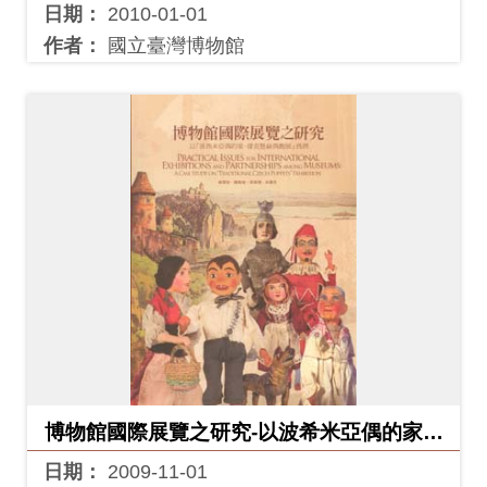
Ba
日期：
2010-01-01
ha
sa
作者：
國立臺灣博物館
Ind
Tiế
on
ng
esi
Việ
a
t
博物館國際展覽之研究-以波希米亞偶的家捷
克懸絲偶戲展為例
日期：
2009-11-01