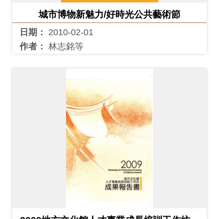
料
城市博物新魅力/好時光公共藝術節
開
日期：
2010-02-01
放
作者：
林志銘等
宣
告
著
作
權
聲
明
回
首
頁