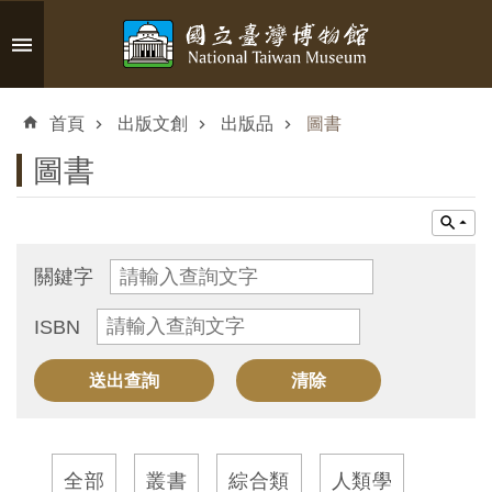
跳到主要內容區塊
進
階
首頁
出版文創
出版品
圖書
搜
尋
圖書
認
關鍵字
識
ISBN
臺
博
參
觀
全部
叢書
綜合類
人類學
資