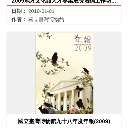
2009地方文化館人才專業成長培訓工作坊成
果報告書
友
日期：
2010-01-01
善
作者：
國立臺灣博物館
措
施
服
務
網
站
導
覽
En
日
glis
本
h
語
國立臺灣博物館九十八年度年報(2009)