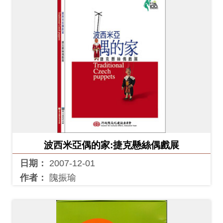
波西米亞偶的家:捷克懸絲偶戲展
日期：
2007-12-01
作者：
隗振瑜