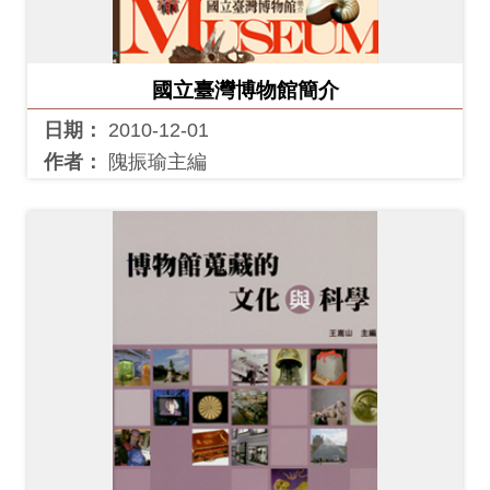
創
國立臺灣博物館簡介
典
藏
日期：
2010-12-01
研
作者：
隗振瑜主編
究
便
民
服
務
政
府
公