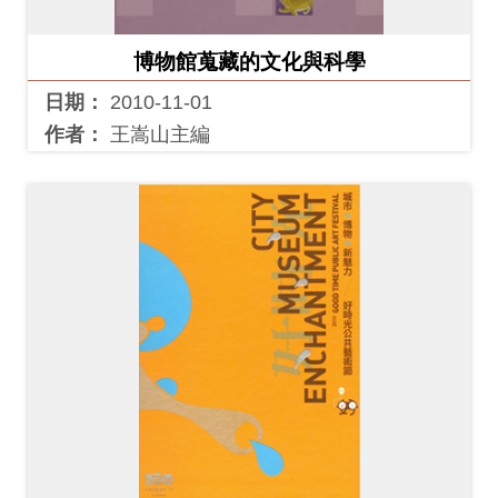
開
資
博物館蒐藏的文化與科學
訊
日期：
2010-11-01
作者：
王嵩山主編
隱
私
權
與
資
訊
安
全
宣
告
資