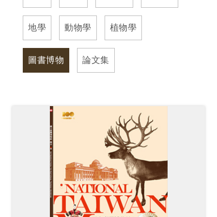
訊
地學
動物學
植物學
展
覽
圖書博物
論文集
資
訊
教
育
活
動
出
版
文