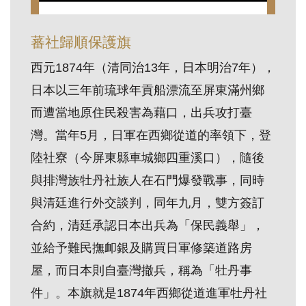
訊
蕃社歸順保護旗
展
西元1874年（清同治13年，日本明治7年），
覽
日本以三年前琉球年貢船漂流至屏東滿州鄉
資
而遭當地原住民殺害為藉口，出兵攻打臺
訊
灣。當年5月，日軍在西鄉從道的率領下，登
陸社寮（今屏東縣車城鄉四重溪口），隨後
教
與排灣族牡丹社族人在石門爆發戰事，同時
育
活
與清廷進行外交談判，同年九月，雙方簽訂
動
合約，清廷承認日本出兵為「保民義舉」，
並給予難民撫卹銀及購買日軍修築道路房
出
屋，而日本則自臺灣撤兵，稱為「牡丹事
版
件」。本旗就是1874年西鄉從道進軍牡丹社
文