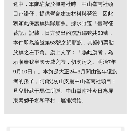
途中，軍隊駐紮於楓港社時，中山崙南社頭
創
目芭諾仔，提供營舍建築材料與勞役，因此
獲頒此保護旗與歸順票。據水野遵「臺灣征
典
藏
蕃記」記載，日方發出的旗證編號共53號，
研
本件即為編號第53號之歸順旗，其歸順票貼
究
於旗之左下角。旗上文字：「賜此旗者，為
示順奉我皇國天威之證，切勿污之。明治7年
便
9月10日」。本旗是大正2年3月間由當年獲旗
民
者的孫子，阿(喉)枋山支廳中山崙南社頭目：
服
覓兒野武于馬仁所贈。中山崙南社今日為屏
務
東縣獅子鄉和平村，屬排灣族。
政
府
公