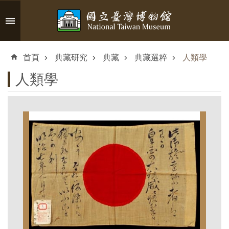
跳到主要內容區塊
進
階
首頁
典藏研究
典藏
典藏選粹
人類學
搜
尋
人類學
認
識
臺
博
參
觀
資