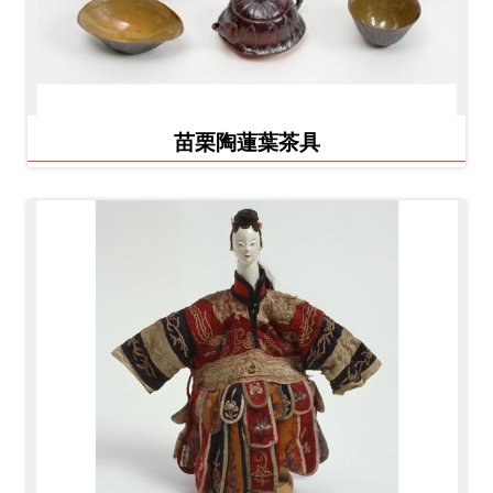
友
善
措
施
苗栗陶蓮葉茶具
服
務
網
站
導
覽
En
日
glis
本
h
語