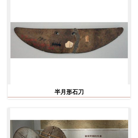
開
資
訊
隱
私
權
與
資
訊
半月形石刀
安
全
宣
告
資