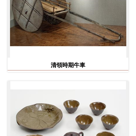
料
開
放
宣
告
著
清領時期牛車
作
權
聲
明
回
首
頁