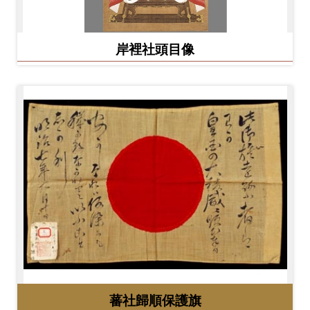
岸裡社頭目像
蕃社歸順保護旗