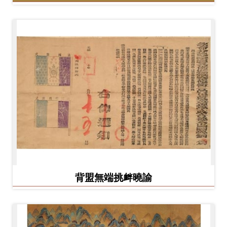
背盟無端挑衅曉諭