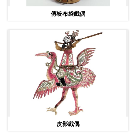
Ba
ha
sa
傳統布袋戲偶
Ind
Tiế
on
ng
esi
Việ
a
t
皮影戲偶