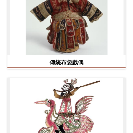
Ba
ha
sa
Ind
Tiế
on
ng
esi
Việ
a
t
傳統布袋戲偶