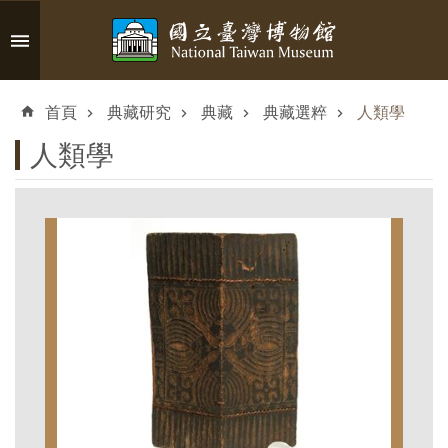
跳到主要內容區塊
進
階
首頁
典藏研究
典藏
典藏選粹
人類學
搜
尋
人類學
認
識
臺
博
參
觀
資