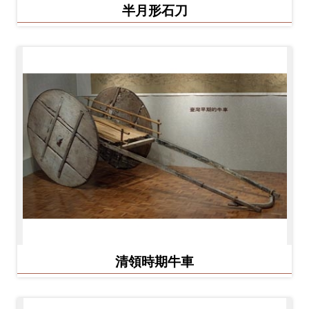
半月形石刀
料
開
放
宣
告
著
作
權
聲
明
回
清領時期牛車
首
頁