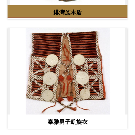
排灣族木盾
泰雅男子凱旋衣