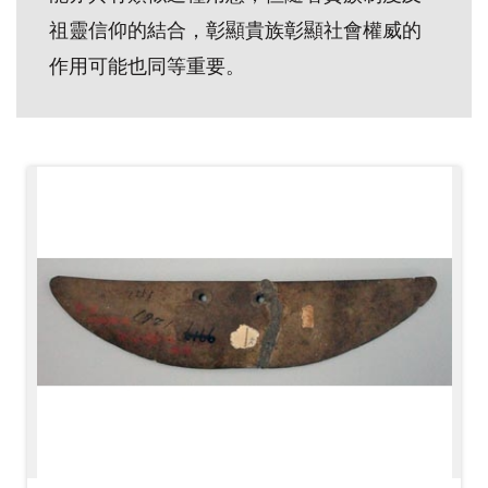
開
祖靈信仰的結合，彰顯貴族彰顯社會權威的
資
作用可能也同等重要。
訊
隱
私
權
與
資
訊
安
全
宣
告
資