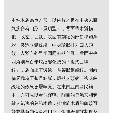
創
本件木盾為長方形，以兩片木板在中央以藤
典
藏
篾接合為山形（屋頂型），背面帶木質橫
研
把，以左手握執。表面有刻紋的部份塗施黑
究
彩，製造立體效果，中央環狀排列四人頭
紋，人髮向外呈半圓同心狀伸展，盾面中央
便
四角則為百步蛇紋變化成的「複式曲線
民
紋」，盾面上下邊緣則為帶狀鋸齒紋。圖紋
服
佈局極為工整且細膩，環狀人頭紋、複式曲
務
線紋的效果更屬罕見。在東南亞南島民族
政
中，亦可見以看似猙獰、醒目的鬼魅形相奪
府
敵人氣魄的刻飾木盾，排灣族木盾的飾紋可
公
能亦具有類似這種用意，但隨著貴族制度及