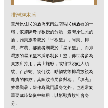
訊
排灣族木盾
展
臺灣原住民的盾為東南亞南島民族盾器的一
覽
環，依據陳奇祿教授的分類，臺灣原住民的
資
盾，雅美族者屬於「平板型」，阿美、排
訊
灣、布農、鄒族者則屬於「屋頂型」。而排
灣族的屋頂型木盾形制多工整，傳世者多為
教
貴族所持用，其上施彩，或繪或淺刻人頭
育
活
紋、百步蛇、幾何紋、動物紋等排灣族視為
動
尊貴的飾紋，其圖紋佈局多對稱，「填充」
效果顯著，除作為戰鬥護身之外，也經常於
出
重要歲時祭儀中執用，以彰顯貴族社會身
版
分。
文