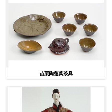
友
善
措
施
服
務
網
站
導
苗栗陶蓮葉茶具
覽
En
日
glis
本
h
語