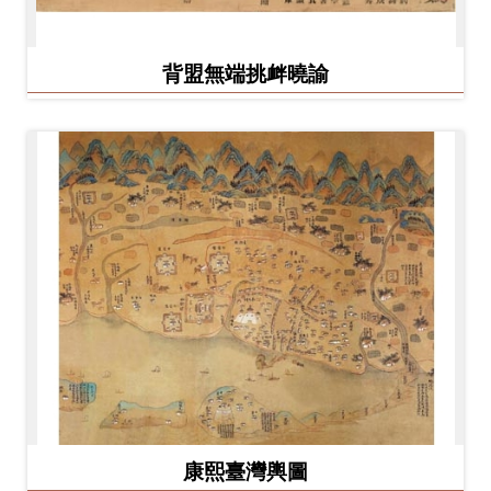
背盟無端挑衅曉諭
康熙臺灣輿圖