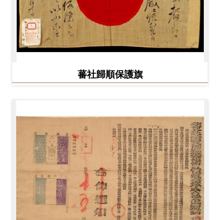
蕃社歸順保護旗